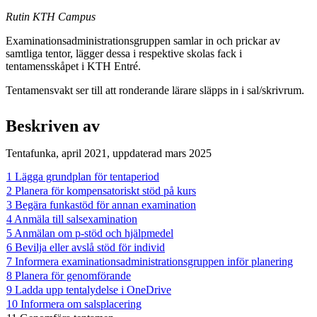
Rutin KTH Campus
Examinationsadministrationsgruppen samlar in och prickar av
samtliga tentor, lägger dessa i respektive skolas fack i
tentamensskåpet i KTH Entré.
Tentamensvakt ser till att ronderande lärare släpps in i sal/skrivrum.
Beskriven av
Tentafunka, april 2021, uppdaterad mars 2025
1 Lägga grundplan för tentaperiod
2 Planera för kompensatoriskt stöd på kurs
3 Begära funkastöd för annan examination
4 Anmäla till salsexamination
5 Anmälan om p-stöd och hjälpmedel
6 Bevilja eller avslå stöd för individ
7 Informera examinationsadministrationsgruppen inför planering
8 Planera för genomförande
9 Ladda upp tentalydelse i OneDrive
10 Informera om salsplacering