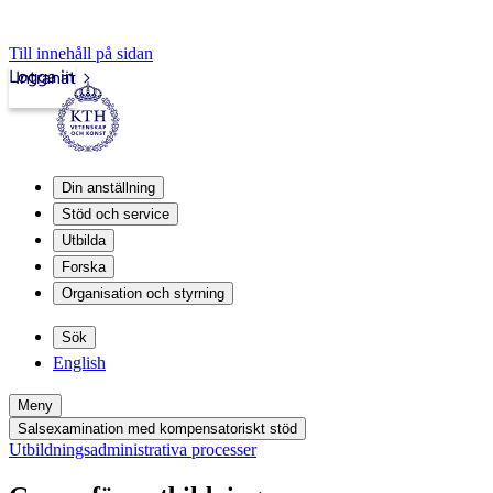
Till innehåll på sidan
Logga in
Intranät
Din anställning
Stöd och service
Utbilda
Forska
Organisation och styrning
Sök
English
Meny
Salsexamination med kompensatoriskt stöd
Utbildningsadministrativa processer