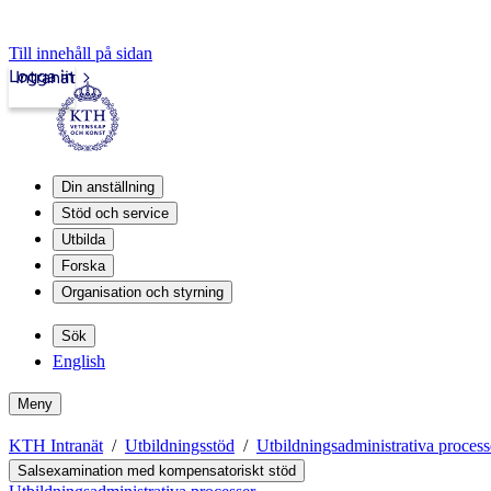
Till innehåll på sidan
Logga in
Intranät
Din anställning
Stöd och service
Utbilda
Forska
Organisation och styrning
Sök
English
Meny
KTH Intranät
Utbildningsstöd
Utbildningsadministrativa process
Salsexamination med kompensatoriskt stöd