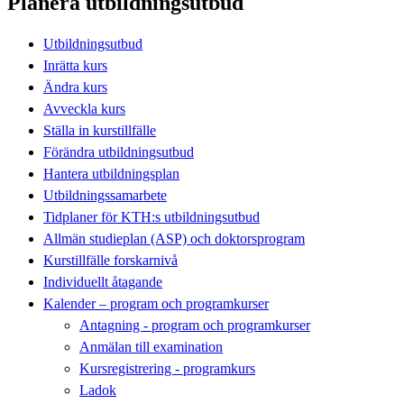
Planera utbildningsutbud
Utbildningsutbud
Inrätta kurs
Ändra kurs
Avveckla kurs
Ställa in kurstillfälle
Förändra utbildningsutbud
Hantera utbildningsplan
Utbildningssamarbete
Tidplaner för KTH:s utbildningsutbud
Allmän studieplan (ASP) och doktorsprogram
Kurstillfälle forskarnivå
Individuellt åtagande
Kalender – program och programkurser
Antagning - program och programkurser
Anmälan till examination
Kursregistrering - programkurs
Ladok