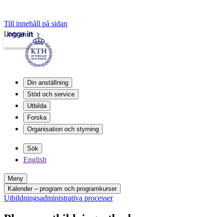
Till innehåll på sidan
Logga in
Intranät
Din anställning
Stöd och service
Utbilda
Forska
Organisation och styrning
Sök
English
Meny
Kalender – program och programkurser
Utbildningsadministrativa processer