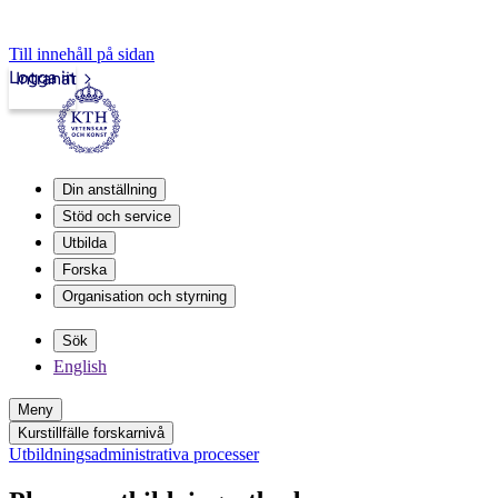
Till innehåll på sidan
Logga in
Intranät
Din anställning
Stöd och service
Utbilda
Forska
Organisation och styrning
Sök
English
Meny
Kurstillfälle forskarnivå
Utbildningsadministrativa processer