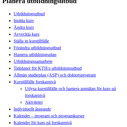
Planera utbildningsutbud
Utbildningsutbud
Inrätta kurs
Ändra kurs
Avveckla kurs
Ställa in kurstillfälle
Förändra utbildningsutbud
Hantera utbildningsplan
Utbildningssamarbete
Tidplaner för KTH:s utbildningsutbud
Allmän studieplan (ASP) och doktorsprogram
Kurstillfälle forskarnivå
Utlysa kurstillfälle och hantera anmälan för kurs på
forskarnivå
Aktviteter
Individuellt åtagande
Kalender – program och programkurser
Kalender för kurs på forskarnivå