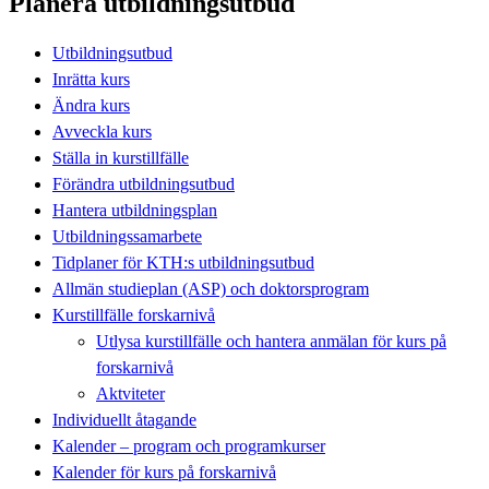
Planera utbildningsutbud
Utbildningsutbud
Inrätta kurs
Ändra kurs
Avveckla kurs
Ställa in kurstillfälle
Förändra utbildningsutbud
Hantera utbildningsplan
Utbildningssamarbete
Tidplaner för KTH:s utbildningsutbud
Allmän studieplan (ASP) och doktorsprogram
Kurstillfälle forskarnivå
Utlysa kurstillfälle och hantera anmälan för kurs på
forskarnivå
Aktviteter
Individuellt åtagande
Kalender – program och programkurser
Kalender för kurs på forskarnivå