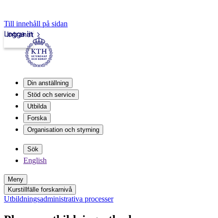
Till innehåll på sidan
Logga in
Intranät
Din anställning
Stöd och service
Utbilda
Forska
Organisation och styrning
Sök
English
Meny
Kurstillfälle forskarnivå
Utbildningsadministrativa processer