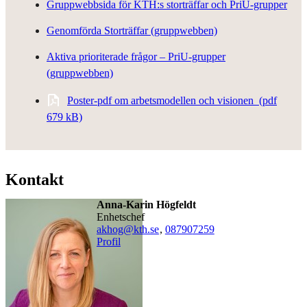
Gruppwebbsida för KTH:s storträffar och PriU-grupper
Genomförda Storträffar (gruppwebben)
Aktiva prioriterade frågor – PriU-grupper
(gruppwebben)
Poster-pdf om arbetsmodellen och visionen (pdf
679 kB)
Kontakt
Anna-Karin Högfeldt
enhetschef
akhog@kth.se
,
08790
7259
Profil