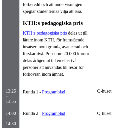
förberedd och att undervisningen
speglar studenternas vilja att lära.
KTH:s pedagogiska pris
KTH:s pedagogiska pris
delas ut till
lärare inom KTH, för framstående
insatser inom grund-, avancerad och
forskarnivå. Priset om 20 000 kronor
delas årligen ut till en eller två
personer att användas till resor för
förkovran inom ämnet.
13:25
Q-huset
Runda 1 -
Programblad
–
13:55
14:00
Runda 2 -
Programblad
Q-huset
–
14:30