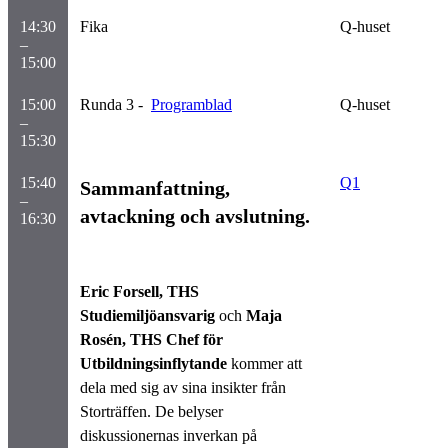
14:30
Fika
Q-huset
–
15:00
15:00
Runda 3 - ​​​​​​​
Programblad
Q-huset
–
15:30
15:40
Q1
Sammanfattning,
–
avtackning och avslutning.
16:30
Eric Forsell, THS
Studiemiljöansvarig
och
Maja
Rosén, THS Chef för
Utbildningsinflytande
kommer att
dela med sig av sina insikter från
Storträffen. De belyser
diskussionernas inverkan på