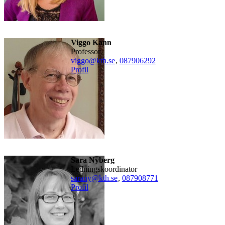
Viggo Kann
professor
viggo@kth.se
,
08790
6292
Profil
Sara Nyberg
ledningskoordinator
sarany@kth.se
,
08790
8771
Profil