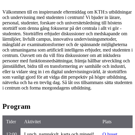
Välkommen till en inspirerande eftermiddag om KTH:s utbildningar
och undervisning med studenten i centrum! Vi bjuder in lärare,
personal, studenter, forskare och universitetsledning till höstens
storträff som denna gång fokuserar på det centrala i allt vi gör -
studenten. Storträffen erbjuder diskussioner och medskapande om
lärmiljöer, livfullt campus, innovativa undervisningsmetoder,
mångfald av examinationsformer och de spännande möjligheterna
och utmaningarna som artificiell intelligens erbjuder, med studenten i
centrum. Oavsett om du vill föra diskussioner om att inkludera
personer med funktionsnedsättningar, främja hållbar utveckling och
jämställdhet, bidra till en transformering av samhälle och industri,
eller ta vidare steg in i en digital undervisningsvärld, är storträffen
som vanligt gjord för att vidga ditt perspektiv på högre utbildning,
nätverka och ha en trevlig dag. Så låt oss tillsammans sätta studenten
i centrum och forma morgondagens utbildning.
Program
Tider
Aktivitet
Plats
12:00
Lunch, namnskylt, karta och mingel!
Q huset