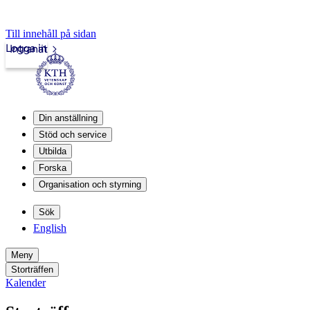
Till innehåll på sidan
Logga in
Intranät
Din anställning
Stöd och service
Utbilda
Forska
Organisation och styrning
Sök
English
Meny
Storträffen
Kalender