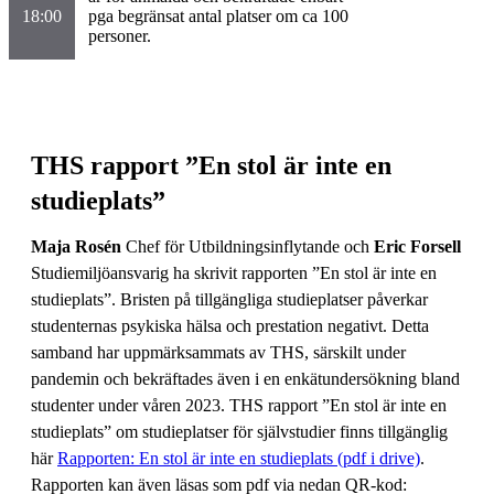
18:00
pga begränsat antal platser om ca 100
personer.
THS rapport ”En stol är inte en
studieplats”
Maja Rosén
Chef för Utbildningsinflytande och
Eric Forsell
Studiemiljöansvarig ha skrivit rapporten ”En stol är inte en
studieplats”. Bristen på tillgängliga studieplatser påverkar
studenternas psykiska hälsa och prestation negativt. Detta
samband har uppmärksammats av THS, särskilt under
pandemin och bekräftades även i en enkätundersökning bland
studenter under våren 2023. THS rapport ”En stol är inte en
studieplats” om studieplatser för självstudier finns tillgänglig
här
Rapporten: En stol är inte en studieplats (pdf i drive)
.
Rapporten kan även läsas som pdf via nedan QR-kod: