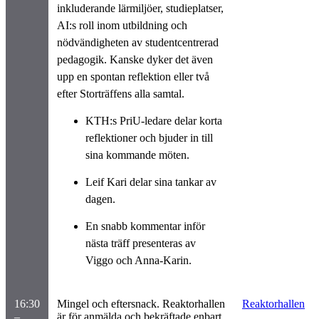
inkluderande lärmiljöer, studieplatser,
AI:s roll inom utbildning och
nödvändigheten av studentcentrerad
pedagogik. Kanske dyker det även
upp en spontan reflektion eller två
efter Storträffens alla samtal.
KTH:s PriU-ledare delar korta
reflektioner och bjuder in till
sina kommande möten.
Leif Kari delar sina tankar av
dagen.
En snabb kommentar inför
nästa träff presenteras av
Viggo och Anna-Karin.
16:30
Mingel och eftersnack. Reaktorhallen
Reaktorhallen
–
är för anmälda och bekräftade enbart