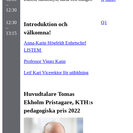
–
12:30
12:30
Q1
Introduktion och
–
välkomna!
13:15
Anna-Karin Högfeldt Enhetschef
LISTEM
Professor Viggo Kann
Leif Kari Vicerektor för utibldning
Huvudtalare Tomas
Ekholm Pristagare, KTH:s
pedagogiska pris 2022