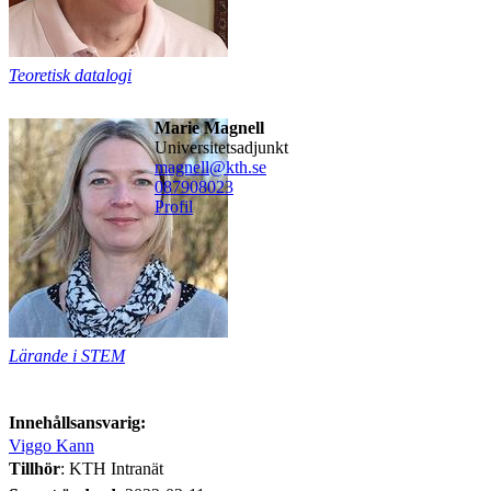
Teoretisk datalogi
Marie Magnell
universitetsadjunkt
magnell@kth.se
08790
8023
Profil
Lärande i STEM
Innehållsansvarig:
Viggo Kann
Tillhör
: KTH Intranät