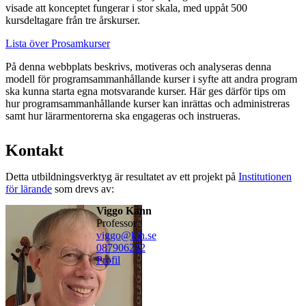
visade att konceptet fungerar i stor skala, med uppåt 500
kursdeltagare från tre årskurser.
Lista över Prosamkurser
På denna webbplats beskrivs, motiveras och analyseras denna
modell för programsammanhållande kurser i syfte att andra program
ska kunna starta egna motsvarande kurser. Här ges därför tips om
hur programsammanhållande kurser kan inrättas och administreras
samt hur lärarmentorerna ska engageras och instrueras.
Kontakt
Detta utbildningsverktyg är resultatet av ett projekt på
Institutionen
för lärande
som drevs av:
Viggo Kann
professor
viggo@kth.se
08790
6292
Profil