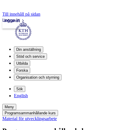
Till innehåll på sidan
Logga in
Intranät
Din anställning
Stöd och service
Utbilda
Forska
Organisation och styrning
Sök
English
Meny
Programsammanhållande kurs
Material för utvecklingsarbete