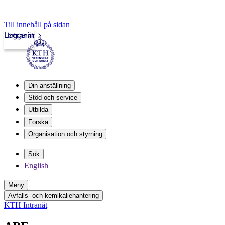
Till innehåll på sidan
Logga in
Intranät
Din anställning
Stöd och service
Utbilda
Forska
Organisation och styrning
Sök
English
Meny
Avfalls- och kemikaliehantering
KTH Intranät