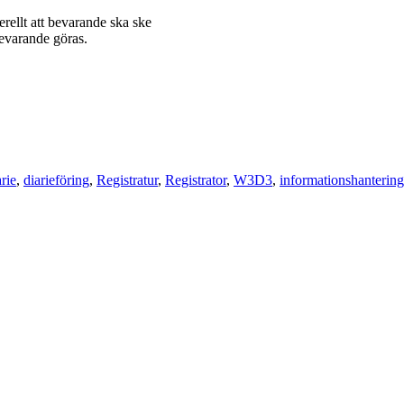
rellt att bevarande ska ske
bevarande göras.
rie
diarieföring
Registratur
Registrator
W3D3
informationshanterin