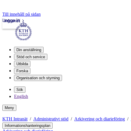
Till innehåll på sidan
Logga in
Intranät
Din anställning
Stöd och service
Utbilda
Forska
Organisation och styrning
Sök
English
Meny
KTH Intranät
Administrativt stöd
Arkivering och diarieföring
Informationshanteringsplan