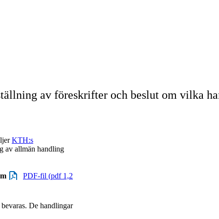
ällning av föreskrifter och beslut om vilka h
ljer
KTH:s
g av allmän handling
som
PDF-fil (pdf 1,2
l bevaras. De handlingar