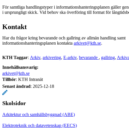
För samtliga handlingstyper i informationshanteringsplanen gäller gene
i ursprungligt skick. Vid behov ska överföring till format för långtids
Kontakt
Har du frågor kring bevarande och gallring av allmän handling samt
informationshanteringsplanen kontakta
arkivet@kth.se
.
KTH Taggar
:
Arkiv
arkivering
E-arkiv
bevarande
gallring
Arkiva
Innehållsansvarig:
arkivet@kth.se
Tillhör
: KTH Intranät
Senast ändrad
:
2025-12-18
Skolsidor
Arkitektur och samhällsbyggnad (ABE)
Elektroteknik och datavetenskap (EECS)