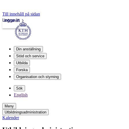
Till innehåll på sidan
Logga in
Intranät
Din anställning
Stöd och service
Utbilda
Forska
Organisation och styrning
Sök
English
Meny
Utbildningsadministration
Kalender