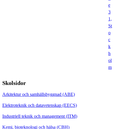
e
3
1,
St
o
c
k
h
ol
m
Skolsidor
Arkitektur och samhällsbyggnad (ABE)
Elektroteknik och datavetenskap (EECS)
Industriell teknik och management (ITM)
Kemi, bioteknologi och hälsa (CBH)