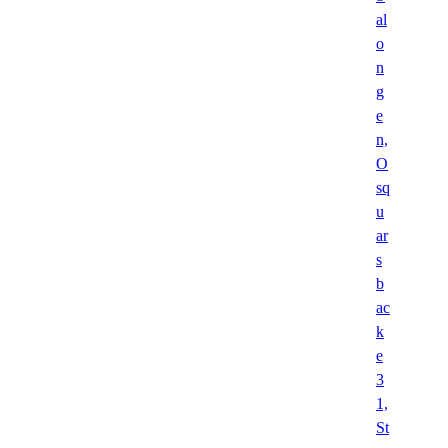
al
o
n
g
e
n,
O
sq
u
ar
s
b
ac
k
e
3
1,
St