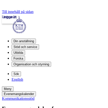
Till innehåll på sidan
Logga in
Intranät
Din anställning
Stöd och service
Utbilda
Forska
Organisation och styrning
Sök
English
Meny
Evenemangskalender
Kommunikationsstöd