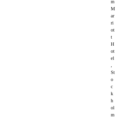
m
M
ar
ri
ot
t
H
ot
el
,
St
o
c
k
h
ol
m