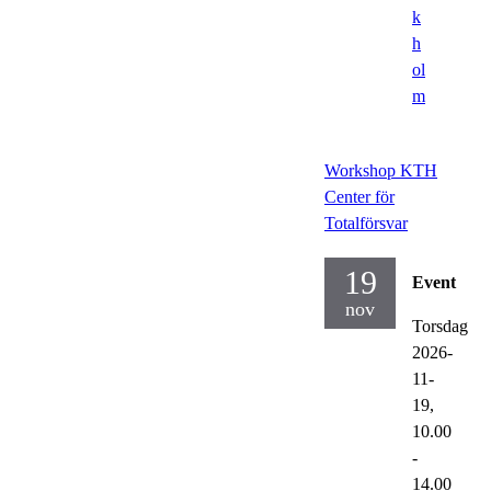
k
h
ol
m
Workshop KTH
Center för
Totalförsvar
19
Event
nov
Torsdag
2026-
11-
19,
10.00
-
14.00