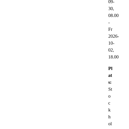
09-
30,
08.00
-
Fr
2026-
10-
02,
18.00
Pl
at
s:
St
o
c
k
h
ol