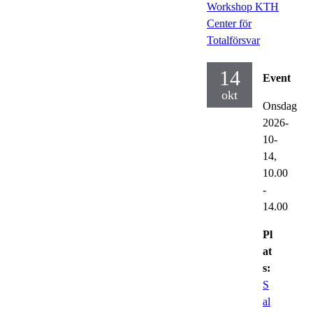
Workshop KTH
Center för
Totalförsvar
14
Event
okt
Onsdag
2026-
10-
14,
10.00
-
14.00
Pl
at
s:
S
al