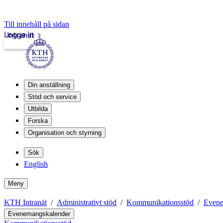
Till innehåll på sidan
Logga in
Intranät
Din anställning
Stöd och service
Utbilda
Forska
Organisation och styrning
Sök
English
Meny
KTH Intranät
Administrativt stöd
Kommunikationsstöd
Evene
Evenemangskalender