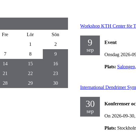
Workshop KTH Center för To
Fre
Lör
Sön
9
Event
1
2
sep
7
8
9
Onsdag 2026-0
14
15
16
Plats:
Salongen
21
22
23
28
29
30
International Dendrimer Sy
30
Konferenser o
sep
On 2026-09-30
Plats:
Stockholm