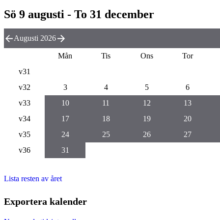
Sö 9 augusti - To 31 december
Augusti 2026
Mån
Tis
Ons
Tor
v31
v32
3
4
5
6
v33
10
11
12
13
v34
17
18
19
20
v35
24
25
26
27
v36
31
Lista resten av året
Exportera kalender