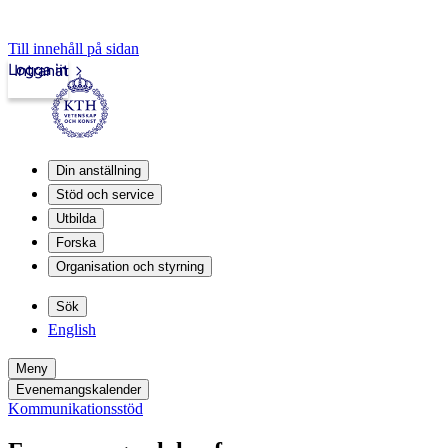
Till innehåll på sidan
Logga in
Intranät
Din anställning
Stöd och service
Utbilda
Forska
Organisation och styrning
Sök
English
Meny
Evenemangskalender
Kommunikationsstöd