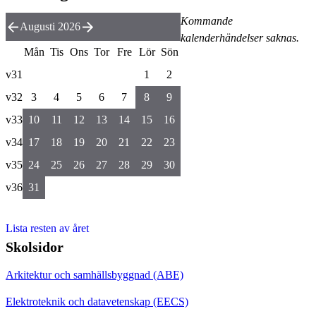
Kommande
Augusti 2026
kalenderhändelser saknas.
Mån
Tis
Ons
Tor
Fre
Lör
Sön
v31
1
2
v32
3
4
5
6
7
8
9
v33
10
11
12
13
14
15
16
v34
17
18
19
20
21
22
23
v35
24
25
26
27
28
29
30
v36
31
Lista resten av året
Skolsidor
Arkitektur och samhällsbyggnad (ABE)
Elektroteknik och datavetenskap (EECS)