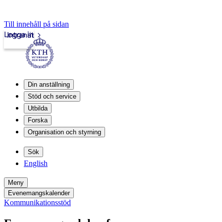
Till innehåll på sidan
Logga in
Intranät
Din anställning
Stöd och service
Utbilda
Forska
Organisation och styrning
Sök
English
Meny
Evenemangskalender
Kommunikationsstöd