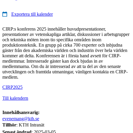
Exportera till kalender
CIRP:s konferens 2025 innehåller huvudpresentationer,
presentationer av vetenskapliga artiklar, diskussioner i arbetsgrupper
och tekniska möten inom tio specifika områden inom
produktionsteknik. En grupp på cirka 700 experter och inbjudna
gäster från den akademiska världen och industrin över hela världen
kommer att delta. Konferensen är i första hand avsett för CIRP-
medlemmar. Intresserade gäster kan dock bjudas in av
medlemmarna. Om du är intresserad av att ta del av den senaste
utvecklingen och framtida utmaningar, vänligen kontakta en CIRP-
medlem.
CIRP2025
Till kalendern
Innehållsansvarig:
evenemang@kth.se
Tillhör
: KTH Intranät
Senast ändrad
:
2025-03-05