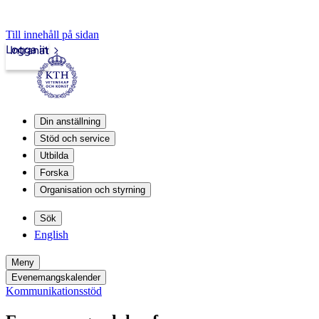
Till innehåll på sidan
Logga in
Intranät
Din anställning
Stöd och service
Utbilda
Forska
Organisation och styrning
Sök
English
Meny
Evenemangskalender
Kommunikationsstöd