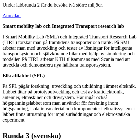
Under labbrunda 2 får du besöka två större miljöer.
Anmälan
Smart mobility lab och Integrated Transport research lab
I Smart Mobility Lab (SML) och Integrated Transport Research Lab
(ITRL) forskar man på framtidens transporter och trafik. På SML
arbetar man med utveckling och tester av lösningar för intelligenta
transportsystem och självkörande bilar med hjälp av simulering och
modeller. På ITRL arbetar KTH tillsammans med Scania med att
utveckla och demonstrera nya hållbara transportsystem.
Elkraftlabbet (SPL)
På SPL pågår forskning, utveckling och utbildning i ämnet elteknik.
Labbet tittar på prototyputveckling och test av kraftelektronik,
antenner, elmaskiner och drivsystem. Här ingår också
högspänningslabbet som man använder för forskning inom
högspänning, isolationsmaterial och komponenter i elkraftssystem. I
labbet finns utrustning för impulsurladdningar och elektrostatiska
experiment.
Runda 3 (svenska)