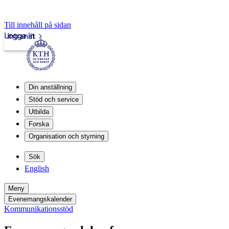
Till innehåll på sidan
Logga in
Intranät
Din anställning
Stöd och service
Utbilda
Forska
Organisation och styrning
Sök
English
Meny
Evenemangskalender
Kommunikationsstöd