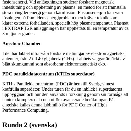
fusionsenergi. Vid anläggningen studerar forskare magnetisk
inneslutning och upphettning av plasma, en metod för att framställa
stora mängder energi genom kärnfusion. Fusionsenergin kan vara
lösningen på framtidens energiproblem men kräver teknik som
klarar extrema förhållanden, speciellt hög plasmatemperatur. Plasmat
i EXTRAP T2R anläggningen har upphettats till en temperatur av ca
3 miljoner grader.
Anechoic Chamber
I det här labbet utför våra forskare mätningar av elektromagnetiska
antenner, från 2 till 40 gigahertz (GHz). Labbets väggar är täckt av
blått skumgummi som absorberar elektromagnetiskt eko.
PDC paralleldatacentrum (KTH:s superdator)
KTH:s Paralleldatorcentrum (PDC) är hem till Sveriges mest
kraftfulla superdator. Under turen får du en inblick i superdatorns
uppbyggnad och hur den används i forskning genom sin förmåga att
hantera komplex data och utföra avancerade beräkningar. På
engelska kallas denna labbmiljö för PDC Center of High
Performance Computing.
Runda 2 (svenska)