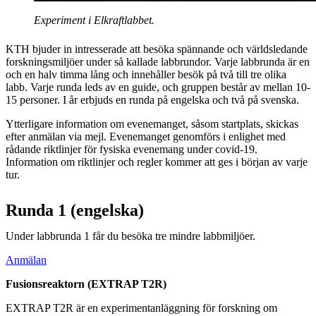
Experiment i Elkraftlabbet.
KTH bjuder in intresserade att besöka spännande och världsledande
forskningsmiljöer under så kallade labbrundor. Varje labbrunda är en
och en halv timma lång och innehåller besök på två till tre olika
labb. Varje runda leds av en guide, och gruppen består av mellan 10-
15 personer. I år erbjuds en runda på engelska och två på svenska.
Ytterligare information om evenemanget, såsom startplats, skickas
efter anmälan via mejl. Evenemanget genomförs i enlighet med
rådande riktlinjer för fysiska evenemang under covid-19.
Information om riktlinjer och regler kommer att ges i början av varje
tur.
Runda 1 (engelska)
Under labbrunda 1 får du besöka tre mindre labbmiljöer.
Anmälan
Fusionsreaktorn (EXTRAP T2R)
EXTRAP T2R är en experimentanläggning för forskning om