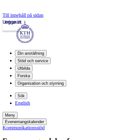
Till innehåll på sidan
Logga in
Intranät
Din anställning
Stöd och service
Utbilda
Forska
Organisation och styrning
Sök
English
Meny
Evenemangskalender
Kommunikationsstöd