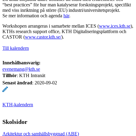
“best practices” för hur man katalyserar forskningsprojekt, specifikt
med viss inriktning på större (EU) industri/universitetsprojekt.
Se mer information och agenda
här
.
Workshopen arrangeras i samarbete mellan ICES (
www.ices.kth.se
),
KTHs research support office, KTH Digitaliseringsplattform och
CASTOR (
www.castor.kth.se/
).
Till kalendern
Innehållsansvarig:
evenemang@kth.se
Tillhör
: KTH Intranät
Senast ändrad
:
2020-09-02
KTH-kalendern
Skolsidor
Arkitektur och samhällsbyggnad (ABE)