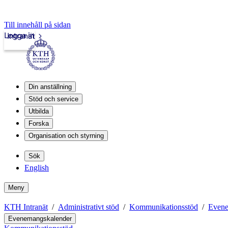
Till innehåll på sidan
Logga in
Intranät
Din anställning
Stöd och service
Utbilda
Forska
Organisation och styrning
Sök
English
Meny
KTH Intranät
Administrativt stöd
Kommunikationsstöd
Evene
Evenemangskalender