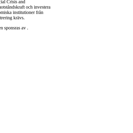
ial Crisis and
motståndskraft och investera
miska institutioner från
trering krävs.
n sponsras av .