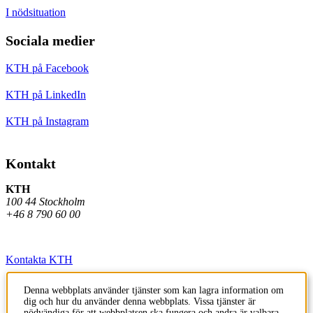
I nödsituation
Sociala medier
KTH på Facebook
KTH på LinkedIn
KTH på Instagram
Kontakt
KTH
100 44 Stockholm
+46 8 790 60 00
Kontakta KTH
Jobba på KTH
Denna webbplats använder tjänster som kan lagra information om
dig och hur du använder denna webbplats. Vissa tjänster är
Press och media
nödvändiga för att webbplatsen ska fungera och andra är valbara.