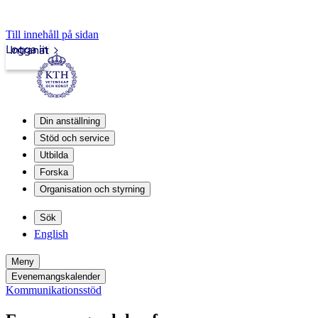
Till innehåll på sidan
Logga in
Intranät
Din anställning
Stöd och service
Utbilda
Forska
Organisation och styrning
Sök
English
Meny
Evenemangskalender
Kommunikationsstöd