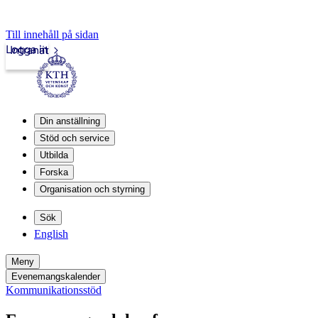
Till innehåll på sidan
Logga in
Intranät
Din anställning
Stöd och service
Utbilda
Forska
Organisation och styrning
Sök
English
Meny
Evenemangskalender
Kommunikationsstöd