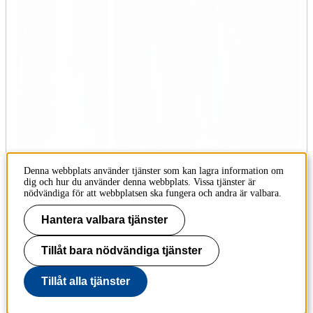
Kontakt
KTH
100 44 Stockholm
+46 8 790 60 00
Kontakta KTH
Jobba på KTH
Denna webbplats använder tjänster som kan lagra information om
Press och media
dig och hur du använder denna webbplats. Vissa tjänster är
nödvändiga för att webbplatsen ska fungera och andra är valbara.
Faktura och betalning KTH
Hantera valbara tjänster
Om KTH:s webbplatser
Tillåt bara nödvändiga tjänster
Tillgänglighetsredogörelse
Tillåt alla tjänster
Till sidans topp