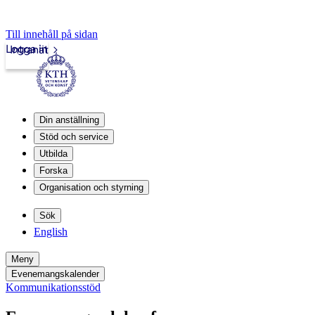
Till innehåll på sidan
Logga in
Intranät
Din anställning
Stöd och service
Utbilda
Forska
Organisation och styrning
Sök
English
Meny
Evenemangskalender
Kommunikationsstöd