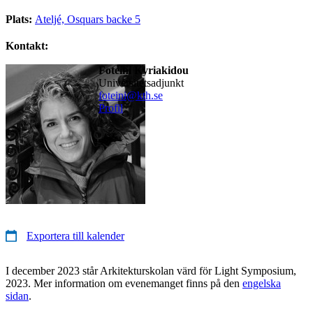
Plats:
Ateljé, Osquars backe 5
Kontakt:
Foteini Kyriakidou
universitetsadjunkt
foteini@kth.se
Profil
Exportera till kalender
I december 2023 står Arkitekturskolan värd för Light Symposium,
2023. Mer information om evenemanget finns på den
engelska
sidan
.