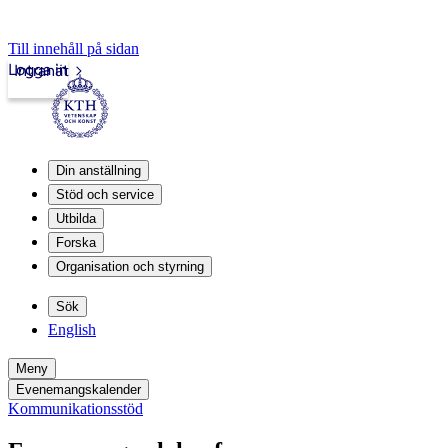
Till innehåll på sidan
Logga in
Intranät
Din anställning
Stöd och service
Utbilda
Forska
Organisation och styrning
Sök
English
Meny
Evenemangskalender
Kommunikationsstöd