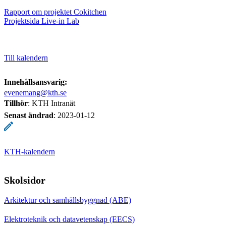
Rapport om projektet Cokitchen
Projektsida Live-in Lab
Till kalendern
Innehållsansvarig:
evenemang@kth.se
Tillhör
: KTH Intranät
Senast ändrad
:
2023-01-12
KTH-kalendern
Skolsidor
Arkitektur och samhällsbyggnad (ABE)
Elektroteknik och datavetenskap (EECS)