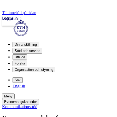
Till innehåll på sidan
Logga in
Intranät
Din anställning
Stöd och service
Utbilda
Forska
Organisation och styrning
Sök
English
Meny
Evenemangskalender
Kommunikationsstöd