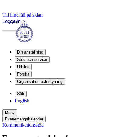
Till innehåll på sidan
Logga in
Intranät
Din anställning
Stöd och service
Utbilda
Forska
Organisation och styrning
Sök
English
Meny
Evenemangskalender
Kommunikationsstöd