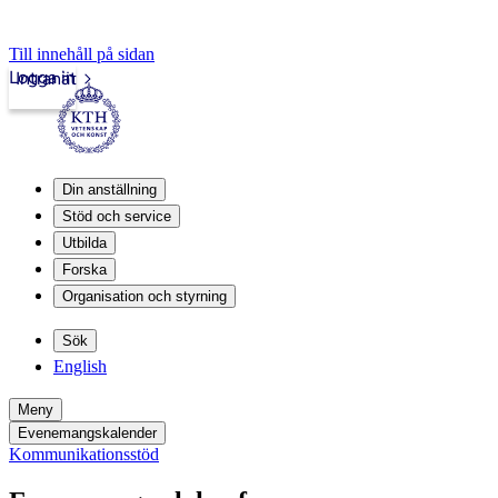
Till innehåll på sidan
Logga in
Intranät
Din anställning
Stöd och service
Utbilda
Forska
Organisation och styrning
Sök
English
Meny
Evenemangskalender
Kommunikationsstöd