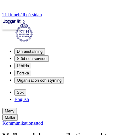
Till innehåll på sidan
Logga in
Intranät
Din anställning
Stöd och service
Utbilda
Forska
Organisation och styrning
Sök
English
Meny
Mallar
Kommunikationsstöd