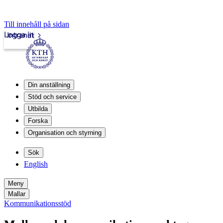
Till innehåll på sidan
Logga in
Intranät
Din anställning
Stöd och service
Utbilda
Forska
Organisation och styrning
Sök
English
Meny
Mallar
Kommunikationsstöd