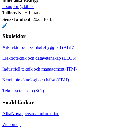
Innehållsansvarig:
it-support@kth.se
Tillhör
: KTH Intranät
Senast ändrad
:
2023-10-13
Skolsidor
Arkitektur och samhällsbyggnad (ABE)
Elektroteknik och datavetenskap (EECS)
Industriell teknik och management (ITM)
Kemi, bioteknologi och hälsa (CBH)
Teknikvetenskap (SCI)
Snabblänkar
AlbaNova, personalinformation
Webbmejl