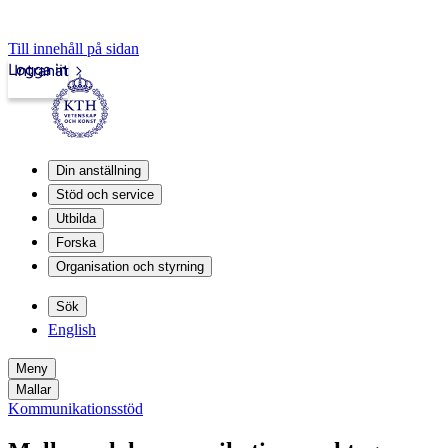
Till innehåll på sidan
Logga in
Intranät
Din anställning
Stöd och service
Utbilda
Forska
Organisation och styrning
Sök
English
Meny
Mallar
Kommunikationsstöd