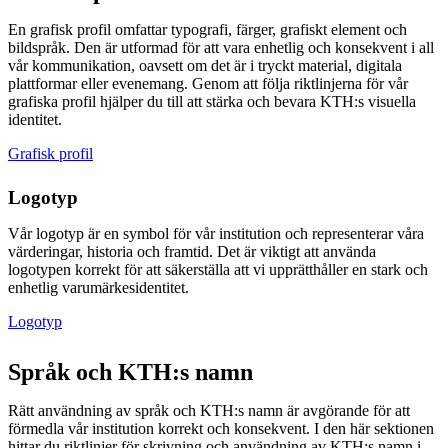
En grafisk profil omfattar typografi, färger, grafiskt element och
bildspråk. Den är utformad för att vara enhetlig och konsekvent i all
vår kommunikation, oavsett om det är i tryckt material, digitala
plattformar eller evenemang. Genom att följa riktlinjerna för vår
grafiska profil hjälper du till att stärka och bevara KTH:s visuella
identitet.
Grafisk profil
Logotyp
Vår logotyp är en symbol för vår institution och representerar våra
värderingar, historia och framtid. Det är viktigt att använda
logotypen korrekt för att säkerställa att vi upprätthåller en stark och
enhetlig varumärkesidentitet.
Logotyp
Språk och KTH:s namn
Rätt användning av språk och KTH:s namn är avgörande för att
förmedla vår institution korrekt och konsekvent. I den här sektionen
hittar du riktlinjer för skrivning och användning av KTH:s namn i