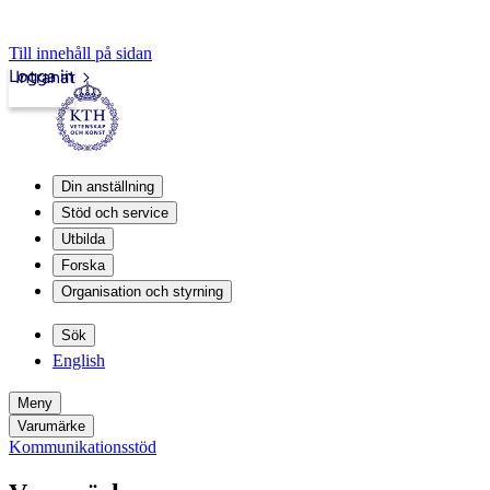
Till innehåll på sidan
Logga in
Intranät
Din anställning
Stöd och service
Utbilda
Forska
Organisation och styrning
Sök
English
Meny
Varumärke
Kommunikationsstöd