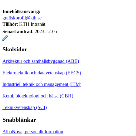
Innehållsansvarig:
grafiskprofil@kth.se
Tillhör
: KTH Intranät
Senast ändrad
:
2023-12-05
Skolsidor
Arkitektur och samhällsbyggnad (ABE)
Elektroteknik och datavetenskap (EECS)
Industriell teknik och management (ITM)
Kemi, bioteknologi och hälsa (CBH)
Teknikvetenskap (SCI)
Snabblänkar
AlbaNova, personalinformation