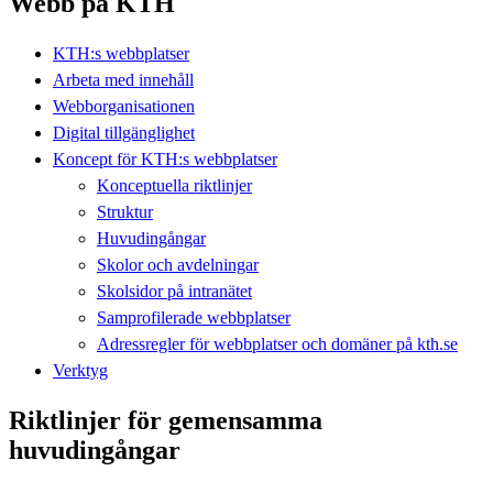
Webb på KTH
KTH:s webbplatser
Arbeta med innehåll
Webborganisationen
Digital tillgänglighet
Koncept för KTH:s webbplatser
Konceptuella riktlinjer
Struktur
Huvudingångar
Skolor och avdelningar
Skolsidor på intranätet
Samprofilerade webbplatser
Adressregler för webbplatser och domäner på kth.se
Verktyg
Riktlinjer för gemensamma
huvudingångar