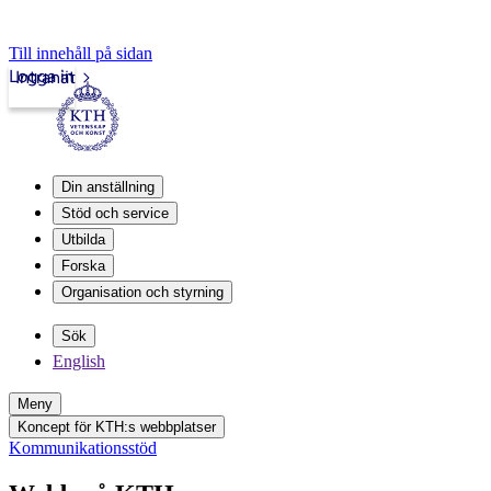
Till innehåll på sidan
Logga in
Intranät
Din anställning
Stöd och service
Utbilda
Forska
Organisation och styrning
Sök
English
Meny
Koncept för KTH:s webbplatser
Kommunikationsstöd