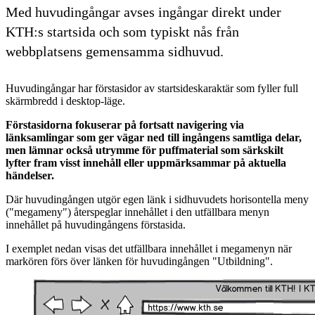
Med huvudingångar avses ingångar direkt under
KTH:s startsida och som typiskt nås från
webbplatsens gemensamma sidhuvud.
Huvudingångar har förstasidor av startsideskaraktär som fyller full
skärmbredd i desktop-läge.
Förstasidorna fokuserar på fortsatt navigering via
länksamlingar som ger vägar ned till ingångens samtliga delar,
men lämnar också utrymme för puffmaterial som särkskilt
lyfter fram visst innehåll eller uppmärksammar på aktuella
händelser.
Där huvudingången utgör egen länk i sidhuvudets horisontella meny
("megameny") återspeglar innehållet i den utfällbara menyn
innehållet på huvudingångens förstasida.
I exemplet nedan visas det utfällbara innehållet i megamenyn när
markören förs över länken för huvudingången "Utbildning".