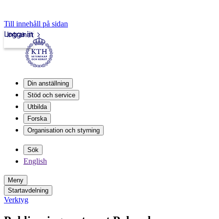
Till innehåll på sidan
Logga in
Intranät
Din anställning
Stöd och service
Utbilda
Forska
Organisation och styrning
Sök
English
Meny
Startavdelning
Verktyg