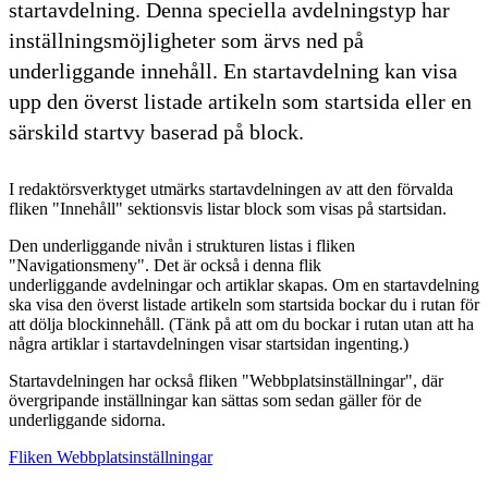
startavdelning. Denna speciella avdelningstyp har
inställningsmöjligheter som ärvs ned på
underliggande innehåll. En startavdelning kan visa
upp den överst listade artikeln som startsida eller en
särskild startvy baserad på block.
I redaktörsverktyget utmärks startavdelningen av att den förvalda
fliken "Innehåll" sektionsvis listar block som visas på startsidan.
Den underliggande nivån i strukturen listas i fliken
"Navigationsmeny". Det är också i denna flik
underliggande avdelningar och artiklar skapas. Om en startavdelning
ska visa den överst listade artikeln som startsida bockar du i rutan för
att dölja blockinnehåll. (Tänk på att om du bockar i rutan utan att ha
några artiklar i startavdelningen visar startsidan ingenting.)
Startavdelningen har också fliken "Webbplatsinställningar", där
övergripande inställningar kan sättas som sedan gäller för de
underliggande sidorna.
Fliken Webbplatsinställningar