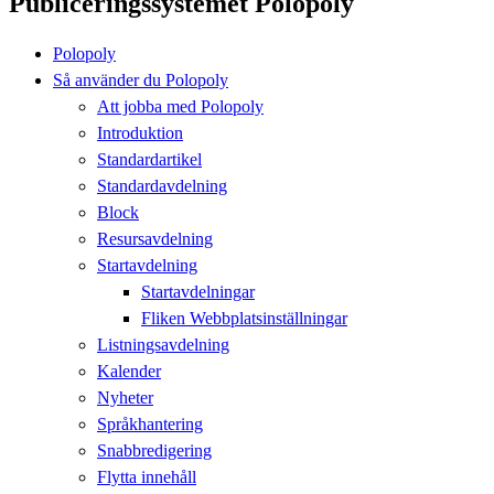
Publiceringssystemet Polopoly
Polopoly
Så använder du Polopoly
Att jobba med Polopoly
Introduktion
Standardartikel
Standardavdelning
Block
Resursavdelning
Startavdelning
Startavdelningar
Fliken Webbplatsinställningar
Listningsavdelning
Kalender
Nyheter
Språkhantering
Snabbredigering
Flytta innehåll