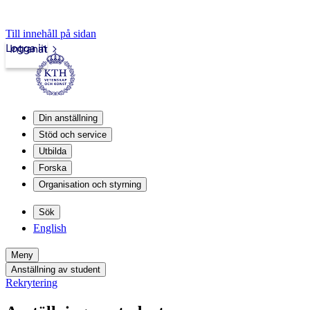
Till innehåll på sidan
Logga in
Intranät
Din anställning
Stöd och service
Utbilda
Forska
Organisation och styrning
Sök
English
Meny
Anställning av student
Rekrytering