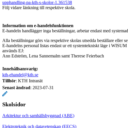
upphandling-pa-kth-s-skolor-1.361538
Följ vidare länkning till respektive skola.
Information om e-handelsfunktionen
E-handeln handlägger inga beställningar, arbetar endast med system
Alla beställningar görs via respektive skolas utsedda beställare eller se
E-handelns personal listas endast ur ett systemtekniskt läge i WISUM
används EJ:
Ann Edström, Lena Sannemalm samt Therese Feierbach
Innehållsansvarig:
kth-ehandel@kth.se
Tillhör
: KTH Intranät
Senast ändrad
:
2023-07-31
Skolsidor
Arkitektur och samhällsbyggnad (ABE)
Elektroteknik och datavetenskap (EECS)