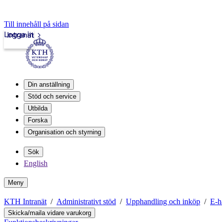
Till innehåll på sidan
Logga in
Intranät
Din anställning
Stöd och service
Utbilda
Forska
Organisation och styrning
Sök
English
Meny
KTH Intranät
Administrativt stöd
Upphandling och inköp
E-h
Skicka/maila vidare varukorg