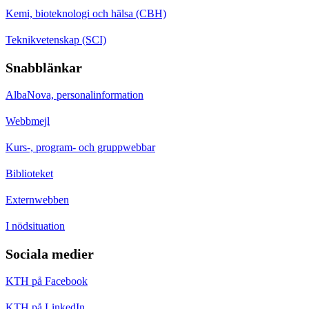
Kemi, bioteknologi och hälsa (CBH)
Teknikvetenskap (SCI)
Snabblänkar
AlbaNova, personalinformation
Webbmejl
Kurs-, program- och gruppwebbar
Biblioteket
Externwebben
I nödsituation
Sociala medier
KTH på Facebook
KTH på LinkedIn