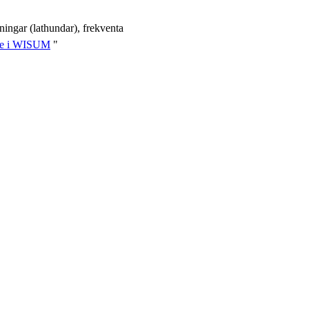
ingar (lathundar), frekventa
re i WISUM
"