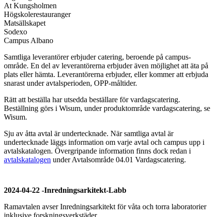
At Kungsholmen
Högskolerestauranger
Matsällskapet
Sodexo
Campus Albano
Samtliga leverantörer erbjuder catering, beroende på campus-
område. En del av leverantörerna erbjuder även möjlighet att äta på
plats eller hämta. Leverantörerna erbjuder, eller kommer att erbjuda
snarast under avtalsperioden, OPP-måltider.
Rätt att beställa har utsedda beställare för vardagscatering.
Beställning görs i Wisum, under produktområde vardagscatering, se
Wisum.
Sju av åtta avtal är undertecknade. När samtliga avtal är
undertecknade läggs information om varje avtal och campus upp i
avtalskatalogen. Övergripande information finns dock redan i
avtalskatalogen
under Avtalsområde 04.01 Vardagscatering.
2024-04-22 -Inredningsarkitekt-Labb
Ramavtalen avser Inredningsarkitekt för våta och torra laboratorier
inklusive forskningsverkstäder.