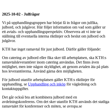
2025-10-02 - Julfrågor
Vi på upphandlingsgruppen har börjat få in frågor om julfika,
julbord, och julgåvor. Här följer information om vad som gäller ur
ett avtals- och upphandlingsperspektiv. Observera att vi inte tar
ställning till eventuella interna riktlinjer och beslut om julbord och
julgåvor.
KTH har inget ramavtal för just julbord. Därför gäller följande:
Om catering av julbord eller fika sker till arbetsplatsen, ska KTH:s
ramavtalsleverantörer inom catering användas. Det finns även
möjlighet, men inte någon skyldighet, att genom avtalen äta på plats
hos leverantörerna. Använd gärna den möjligheten.
För julbord utanför arbetsplatsen gäller KTH:s riktlinjer för
upphandling, se
Upphandling och inköp
för vägledning och
kontaktuppgifter.
Det går också bra att kombinera julbord med en
avdelningskonferens. Om det sker utanför KTH används det statliga
ramavtalet för konferenser och möten, se avropa.se