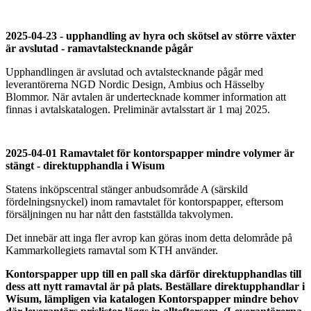
2025-04-23 - upphandling av hyra och skötsel av större växter
är avslutad - ramavtalstecknande pågår
Upphandlingen är avslutad och avtalstecknande pågår med
leverantörerna NGD Nordic Design, Ambius och Hässelby
Blommor. När avtalen är undertecknade kommer information att
finnas i avtalskatalogen. Preliminär avtalsstart är 1 maj 2025.
2025-04-01 Ramavtalet för kontorspapper mindre volymer är
stängt - direktupphandla i Wisum
Statens inköpscentral stänger anbudsområde A (särskild
fördelningsnyckel) inom ramavtalet för kontorspapper, eftersom
försäljningen nu har nått den fastställda takvolymen.
Det innebär att inga fler avrop kan göras inom detta delområde på
Kammarkollegiets ramavtal som KTH använder.
Kontorspapper upp till en pall ska därför direktupphandlas till
dess att nytt ramavtal är på plats. Beställare direktupphandlar i
Wisum, lämpligen via katalogen Kontorspapper mindre behov