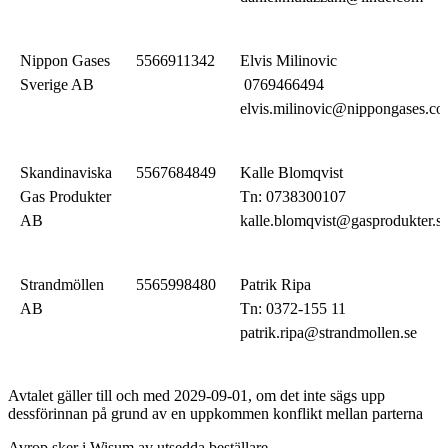
Nippon Gases
5566911342
Elvis Milinovic
Sverige AB
0769466494
elvis.milinovic@nippongases.c
Skandinaviska
5567684849
Kalle Blomqvist
Gas Produkter
Tn: 0738300107
AB
kalle.blomqvist@gasprodukter.s
Strandmöllen
5565998480
Patrik Ripa
AB
Tn: 0372-155 11
patrik.ripa@strandmollen.se
Avtalet gäller till och med 2029-09-01, om det inte sägs upp
dessförinnan på grund av en uppkommen konflikt mellan parterna
Avrop sker i Wisum av utsedda beställare.