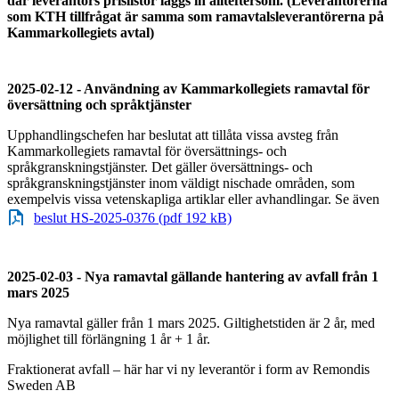
där leverantörs prislistor läggs in allteftersom. (Leverantörerna
som KTH tillfrågat är samma som ramavtalsleverantörerna på
Kammarkollegiets avtal)
2025-02-12 - Användning av Kammarkollegiets ramavtal för
översättning och språktjänster
Upphandlingschefen har beslutat att tillåta vissa avsteg från
Kammarkollegiets ramavtal för översättnings- och
språkgranskningstjänster. Det gäller översättnings- och
språkgranskningstjänster inom väldigt nischade områden, som
exempelvis vissa vetenskapliga artiklar eller avhandlingar. Se även
beslut HS-2025-0376 (pdf 192 kB)
2025-02-03 - Nya ramavtal gällande hantering av avfall från 1
mars 2025
Nya ramavtal gäller från 1 mars 2025. Giltighetstiden är 2 år, med
möjlighet till förlängning 1 år + 1 år.
Fraktionerat avfall – här har vi ny leverantör i form av Remondis
Sweden AB