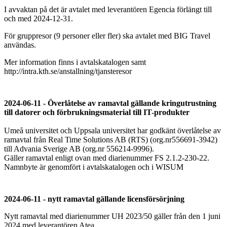
I avvaktan på det är avtalet med leverantören Egencia förlängt till
och med 2024-12-31.
För gruppresor (9 personer eller fler) ska avtalet med BIG Travel
användas.
Mer information finns i avtalskatalogen samt
http://intra.kth.se/anstallning/tjansteresor
2024-06-11 - Överlåtelse av ramavtal gällande kringutrustning
till datorer och förbrukningsmaterial till IT-produkter
Umeå universitet och Uppsala universitet har godkänt överlåtelse av
ramavtal från Real Time Solutions AB (RTS) (org.nr556691-3942)
till Advania Sverige AB (org.nr 556214-9996).
Gäller ramavtal enligt ovan med diarienummer FS 2.1.2-230-22.
Namnbyte är genomfört i avtalskatalogen och i WISUM
2024-06-11 - nytt ramavtal gällande licensförsörjning
Nytt ramavtal med diarienummer UH 2023/50 gäller från den 1 juni
2024 med leverantören Atea