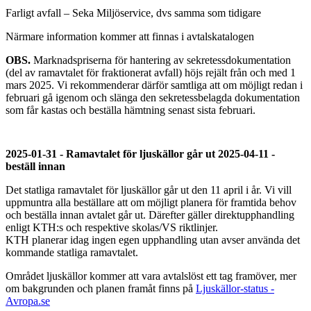
Farligt avfall – Seka Miljöservice, dvs samma som tidigare
Närmare information kommer att finnas i avtalskatalogen
OBS.
Marknadspriserna för hantering av sekretessdokumentation
(del av ramavtalet för fraktionerat avfall) höjs rejält från och med 1
mars 2025. Vi rekommenderar därför samtliga att om möjligt redan i
februari gå igenom och slänga den sekretessbelagda dokumentation
som får kastas och beställa hämtning senast sista februari.
2025-01-31 - Ramavtalet för ljuskällor går ut 2025-04-11 -
beställ innan
Det statliga ramavtalet för ljuskällor går ut den 11 april i år. Vi vill
uppmuntra alla beställare att om möjligt planera för framtida behov
och beställa innan avtalet går ut. Därefter gäller direktupphandling
enligt KTH:s och respektive skolas/VS riktlinjer.
KTH planerar idag ingen egen upphandling utan avser använda det
kommande statliga ramavtalet.
Området ljuskällor kommer att vara avtalslöst ett tag framöver, mer
om bakgrunden och planen framåt finns på
Ljuskällor-status -
Avropa.se