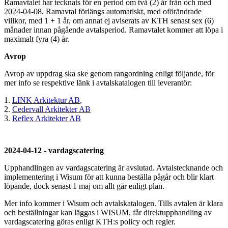
Ramavtalet har tecknats för en period om två (2) år från och med
2024-04-08. Ramavtal förlängs automatiskt, med oförändrade
villkor, med 1 + 1 år, om annat ej aviserats av KTH senast sex (6)
månader innan pågående avtalsperiod. Ramavtalet kommer att löpa i
maximalt fyra (4) år.
Avrop
Avrop av uppdrag ska ske genom rangordning enligt följande, för
mer info se respektive länk i avtalskatalogen till leverantör:
1.
LINK Arkitektur AB
,
2.
Cedervall Arkitekter AB
3.
Reflex Arkitekter AB
2024-04-12 - vardagscatering
Upphandlingen av vardagscatering är avslutad. Avtalstecknande och
implementering i Wisum för att kunna beställa pågår och blir klart
löpande, dock senast 1 maj om allt går enligt plan.
Mer info kommer i Wisum och avtalskatalogen. Tills avtalen är klara
och beställningar kan läggas i WISUM, får direktupphandling av
vardagscatering göras enligt KTH:s policy och regler.