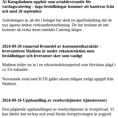
At Kungsholmen upphör som avtalsleverantör för
vardagscatering – inga beställningar kommer att hanteras från
och med 20 september
Anledningen är, att det i bolaget har skett en ägarförändring där de
nya ägarna ändrar verksamhetsinriktning. De har beslutat att inte
kommer att verka inom området Catering längre.
2024-09-20 ramavtal livsmedel av konsumentkaraktär -
leverantören Mathem är under rekonstruktion men
beställningar och leveranser sker som vanligt
Mathem träder nu in i en rekonstruktionsperiod som förväntas pågå i
ca 3-6 månader.
Nuvarande avtal med KTH gäller såsom tidigare enligt uppgift från
Mathem.
2024-09-16 Upphandling av resebyråtjänster (tjänsteresor)
Den pågående upphandlingen av resebyråtjänster är överprövad. Vi
kan därför inte teckna nytt avtal förrän överprövningen är avgjord.