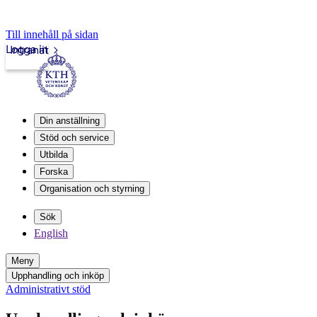
Till innehåll på sidan
Logga in
Intranät
Din anställning
Stöd och service
Utbilda
Forska
Organisation och styrning
Sök
English
Meny
Upphandling och inköp
Administrativt stöd