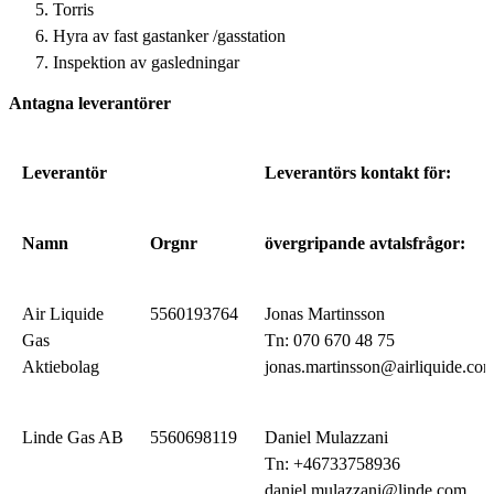
Torris
Hyra av fast gastanker /gasstation
Inspektion av gasledningar
Antagna leverantörer
Leverantör
Leverantörs kontakt för:
Namn
Orgnr
övergripande avtalsfrågor:
Air Liquide
5560193764
Jonas Martinsson
Gas
Tn: 070 670 48 75
Aktiebolag
jonas.martinsson@airliquide.co
Linde Gas AB
5560698119
Daniel Mulazzani
Tn: +46733758936
daniel.mulazzani@linde.com