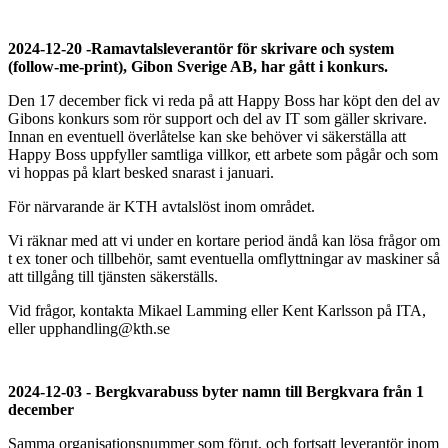
2024-12-20 -Ramavtalsleverantör för skrivare och system
(follow-me-print), Gibon Sverige AB, har gått i konkurs.
Den 17 december fick vi reda på att Happy Boss har köpt den del av
Gibons konkurs som rör support och del av IT som gäller skrivare.
Innan en eventuell överlåtelse kan ske behöver vi säkerställa att
Happy Boss uppfyller samtliga villkor, ett arbete som pågår och som
vi hoppas på klart besked snarast i januari.
För närvarande är KTH avtalslöst inom området.
Vi räknar med att vi under en kortare period ändå kan lösa frågor om
t ex toner och tillbehör, samt eventuella omflyttningar av maskiner så
att tillgång till tjänsten säkerställs.
Vid frågor, kontakta Mikael Lamming eller Kent Karlsson på ITA,
eller upphandling@kth.se
2024-12-03 - Bergkvarabuss byter namn till Bergkvara från 1
december
Samma organisationsnummer som förut, och fortsatt leverantör inom