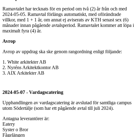
Ramavtalet har tecknats för en period om två (2) år från och med
2024-05-05. Ramavtal förlängs automatiskt, med oförändrade
villkor, med 1 + 1 år, om annat ej aviserats av KTH senast sex (6)
månader innan pågående avtalsperiod. Ramavtalet kommer att löpa i
maximalt fyra (4) år.
Avrop
Avrop av uppdrag ska ske genom rangordning enligt följande:
1. White arkitekter AB
2. Nyréns Arkitektkontor AB
3. AIX Arkitekter AB
2024-05-07 - Vardagscatering
Upphandlingen av vardagscatering är avslutad för samtliga campus
utom Södertälje (som har ett pågående avtal till juli 2024).
Antagna leverantörer är:
Eatery
Syster o Bror
Fågelängen