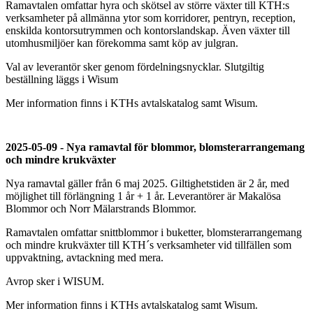
Ramavtalen omfattar hyra och skötsel av större växter till KTH:s
verksamheter på allmänna ytor som korridorer, pentryn, reception,
enskilda kontorsutrymmen och kontorslandskap. Även växter till
utomhusmiljöer kan förekomma samt köp av julgran.
Val av leverantör sker genom fördelningsnycklar. Slutgiltig
beställning läggs i Wisum
Mer information finns i KTHs avtalskatalog samt Wisum.
2025-05-09 - Nya ramavtal för blommor, blomsterarrangemang
och mindre krukväxter
Nya ramavtal gäller från 6 maj 2025. Giltighetstiden är 2 år, med
möjlighet till förlängning 1 år + 1 år. Leverantörer är Makalösa
Blommor och Norr Mälarstrands Blommor.
Ramavtalen omfattar snittblommor i buketter, blomsterarrangemang
och mindre krukväxter till KTH´s verksamheter vid tillfällen som
uppvaktning, avtackning med mera.
Avrop sker i WISUM.
Mer information finns i KTHs avtalskatalog samt Wisum.