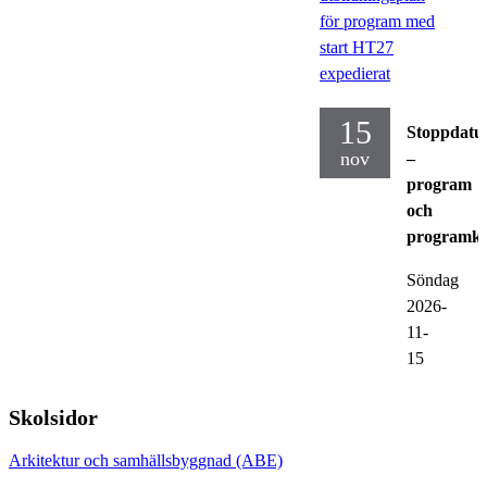
för program med
start HT27
expedierat
15
Stoppdat
nov
–
program
och
programku
Söndag
2026-
11-
15
Skolsidor
Arkitektur och samhällsbyggnad (ABE)