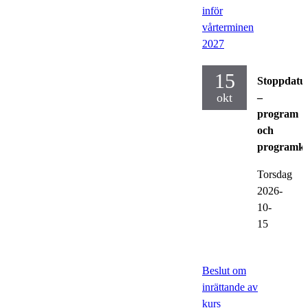
inför
vårterminen
2027
15
Stoppdat
okt
–
program
och
programku
Torsdag
2026-
10-
15
Beslut om
inrättande av
kurs