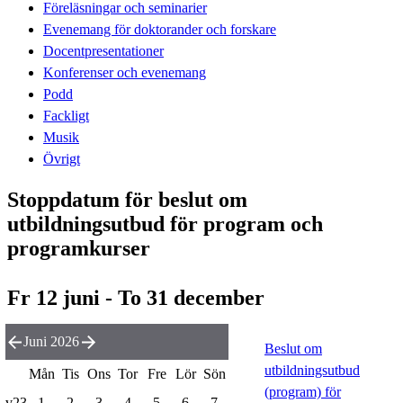
Föreläsningar och seminarier
Evenemang för doktorander och forskare
Docentpresentationer
Konferenser och evenemang
Podd
Fackligt
Musik
Övrigt
Stoppdatum för beslut om
utbildningsutbud för program och
programkurser
Fr 12 juni - To 31 december
Juni 2026
Beslut om
utbildningsutbud
Mån
Tis
Ons
Tor
Fre
Lör
Sön
(program) för
v23
1
2
3
4
5
6
7