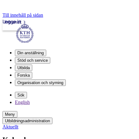
Till innehåll på sidan
Logga in
Intranät
Din anställning
Stöd och service
Utbilda
Forska
Organisation och styrning
Sök
English
Meny
Utbildningsadministration
Aktuellt