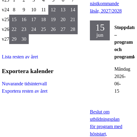
nästkommande
v24
8
9
10
11
12
13
14
läsår, 2027/2028
v25
15
16
17
18
19
20
21
15
Stoppdat
v26
22
23
24
25
26
27
28
jun
–
v27
29
30
program
och
Lista resten av året
programku
Måndag
Exportera kalender
2026-
06-
Nuvarande tidsintervall
15
Exportera resten av året
Beslut om
utbildningsplan
för program med
höststart,