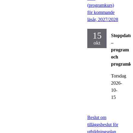
(programkurs)
för kommande
läsår, 2027/2028
15
Stoppdat
okt
–
program
och
programku
Torsdag
2026-
10-
15
Beslut om
tilläggsbeslut för
utbildningsplan