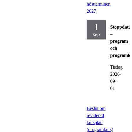
höstterminen
2027
1
Stoppdat
sep
–
program
och
programku
Tisdag
2026-
09-
01
Beslut om
reviderad
kursplan
(programkurs)