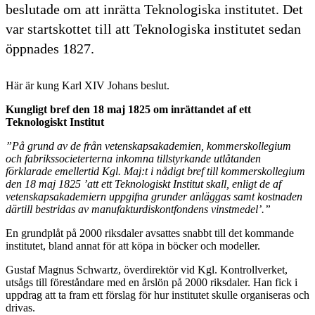
beslutade om att inrätta Teknologiska institutet. Det
var startskottet till att Teknologiska institutet sedan
öppnades 1827.
Här är kung Karl XIV Johans beslut.
Kungligt bref den 18 maj 1825 om inrättandet af ett
Teknologiskt Institut
”På grund av de från vetenskapsakademien, kommerskollegium
och fabrikssocieterterna inkomna tillstyrkande utlåtanden
förklarade emellertid Kgl. Maj:t i nådigt bref till kommerskollegium
den 18 maj 1825 ’att ett Teknologiskt Institut skall, enligt de af
vetenskapsakademiern uppgifna grunder anläggas samt kostnaden
därtill bestridas av manufakturdiskontfondens vinstmedel’.”
En grundplåt på 2000 riksdaler avsattes snabbt till det kommande
institutet, bland annat för att köpa in böcker och modeller.
Gustaf Magnus Schwartz, överdirektör vid Kgl. Kontrollverket,
utsågs till föreståndare med en årslön på 2000 riksdaler. Han fick i
uppdrag att ta fram ett förslag för hur institutet skulle organiseras och
drivas.