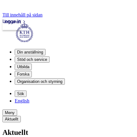
Till innehåll på sidan
Logga in
Intranät
Din anställning
Stöd och service
Utbilda
Forska
Organisation och styrning
Sök
English
Meny
Aktuellt
Aktuellt