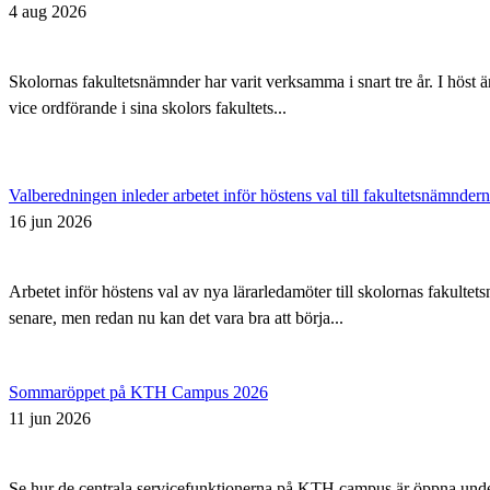
4 aug 2026
Skolornas fakultetsnämnder har varit verksamma i snart tre år. I höst 
vice ordförande i sina skolors fakultets...
Valberedningen inleder arbetet inför höstens val till fakultetsnämnder
16 jun 2026
Arbetet inför höstens val av nya lärarledamöter till skolornas fakul
senare, men redan nu kan det vara bra att börja...
Sommaröppet på KTH Campus 2026
11 jun 2026
Se hur de centrala servicefunktionerna på KTH campus är öppna un