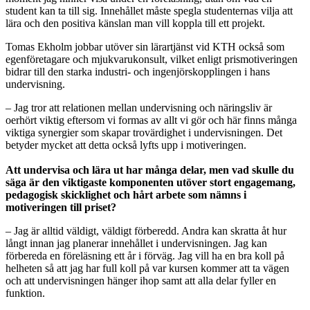
student kan ta till sig. Innehållet måste spegla studenternas vilja att
lära och den positiva känslan man vill koppla till ett projekt.
Tomas Ekholm jobbar utöver sin lärartjänst vid KTH också som
egenföretagare och mjukvarukonsult, vilket enligt prismotiveringen
bidrar till den starka industri- och ingenjörskopplingen i hans
undervisning.
– Jag tror att relationen mellan undervisning och näringsliv är
oerhört viktig eftersom vi formas av allt vi gör och här finns många
viktiga synergier som skapar trovärdighet i undervisningen. Det
betyder mycket att detta också lyfts upp i motiveringen.
Att undervisa och lära ut har många delar, men vad skulle du
säga är den viktigaste komponenten utöver stort engagemang,
pedagogisk skicklighet och hårt arbete som nämns i
motiveringen till priset?
– Jag är alltid väldigt, väldigt förberedd. Andra kan skratta åt hur
långt innan jag planerar innehållet i undervisningen. Jag kan
förbereda en föreläsning ett år i förväg. Jag vill ha en bra koll på
helheten så att jag har full koll på var kursen kommer att ta vägen
och att undervisningen hänger ihop samt att alla delar fyller en
funktion.