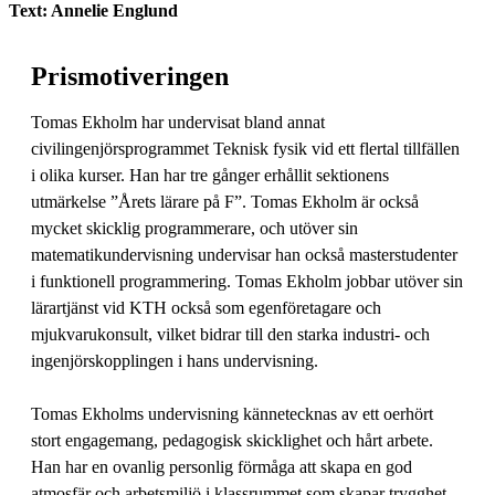
Text: Annelie Englund
Prismotiveringen
Tomas Ekholm har undervisat bland annat
civilingenjörsprogrammet Teknisk fysik vid ett flertal tillfällen
i olika kurser. Han har tre gånger erhållit sektionens
utmärkelse ”Årets lärare på F”. Tomas Ekholm är också
mycket skicklig programmerare, och utöver sin
matematikundervisning undervisar han också masterstudenter
i funktionell programmering. Tomas Ekholm jobbar utöver sin
lärartjänst vid KTH också som egenföretagare och
mjukvarukonsult, vilket bidrar till den starka industri- och
ingenjörskopplingen i hans undervisning.
Tomas Ekholms undervisning kännetecknas av ett oerhört
stort engagemang, pedagogisk skicklighet och hårt arbete.
Han har en ovanlig personlig förmåga att skapa en god
atmosfär och arbetsmiljö i klassrummet som skapar trygghet,