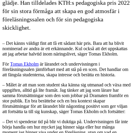
glädje. Han tilldelades KTH:s pedagogiska pris 2022
för sin stora förmåga att skapa en god atmosfär i
föreläsningssalen och för sin pedagogiska
skicklighet.
– Det känns väldigt fint att få ett sådant här pris. Bara att ha blivit
nominerad av andra är ett erkännande. Kul också att det uppskattas
att jag arbetar halvtid inom näringslivet, säger Tomas Ekholm.
För
Tomas Ekholm
är lärandet och undervisningen i
föreläsningssalen jämförbart med att stå på en scen. Det handlar om
att fängsla studenterna, skapa intresse och berätta en historia.
– Målet är att man som student ska känna sig utmanad och växa med
uppgiften, alltid gå lite framåt. Jag tänker att jag som lärare har
samma förutsättningar som den som jobbar på Dramaten framför en
stor publik. En bra berättelse och en bra kontext skapar
förutsättningar för att lärandet blir någonting positivt som ger viljan
att fortsätta ta till sig kunskap, säger Tomas Ekholm och fortsätter:
– Det vi spenderar tid på blir vi duktiga på. Undervisningen får inte
börja handla om hur mycket jag hinner säga eller hur många
moment jag hinner visa under en föreläsning, utan om vad en