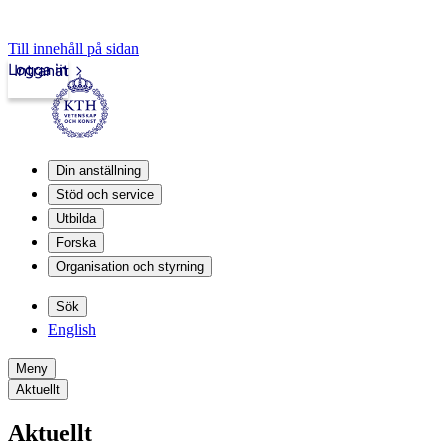
Till innehåll på sidan
Logga in
Intranät
Din anställning
Stöd och service
Utbilda
Forska
Organisation och styrning
Sök
English
Meny
Aktuellt
Aktuellt