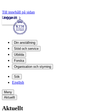
Till innehåll på sidan
Logga in
Intranät
Din anställning
Stöd och service
Utbilda
Forska
Organisation och styrning
Sök
English
Meny
Aktuellt
Aktuellt