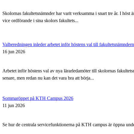
Skolornas fakultetsnämnder har varit verksamma i snart tre år. I höst 
vice ordförande i sina skolors fakultets...
Valberedningen inleder arbetet inför höstens val till fakultetsnämnder
16 jun 2026
Arbetet inför höstens val av nya lärarledamöter till skolornas fakul
senare, men redan nu kan det vara bra att börja...
Sommaröppet på KTH Campus 2026
11 jun 2026
Se hur de centrala servicefunktionerna på KTH campus är öppna un