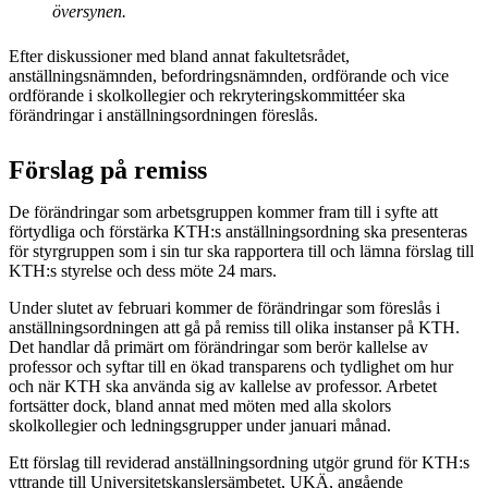
översynen.
Efter diskussioner med bland annat fakultetsrådet,
anställningsnämnden, befordringsnämnden, ordförande och vice
ordförande i skolkollegier och rekryteringskommittéer ska
förändringar i anställningsordningen föreslås.
Förslag på remiss
De förändringar som arbetsgruppen kommer fram till i syfte att
förtydliga och förstärka KTH:s anställningsordning ska presenteras
för styrgruppen som i sin tur ska rapportera till och lämna förslag till
KTH:s styrelse och dess möte 24 mars.
Under slutet av februari kommer de förändringar som föreslås i
anställningsordningen att gå på remiss till olika instanser på KTH.
Det handlar då primärt om förändringar som berör kallelse av
professor och syftar till en ökad transparens och tydlighet om hur
och när KTH ska använda sig av kallelse av professor. Arbetet
fortsätter dock, bland annat med möten med alla skolors
skolkollegier och ledningsgrupper under januari månad.
Ett förslag till reviderad anställningsordning utgör grund för KTH:s
yttrande till Universitetskanslersämbetet, UKÄ, angående