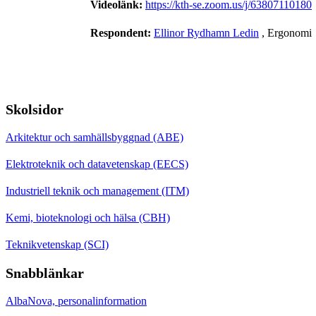
Videolänk:
https://kth-se.zoom.us/j/63807110180
Respondent:
Ellinor Rydhamn Ledin
, Ergonomi
Skolsidor
Arkitektur och samhällsbyggnad (ABE)
Elektroteknik och datavetenskap (EECS)
Industriell teknik och management (ITM)
Kemi, bioteknologi och hälsa (CBH)
Teknikvetenskap (SCI)
Snabblänkar
AlbaNova, personalinformation