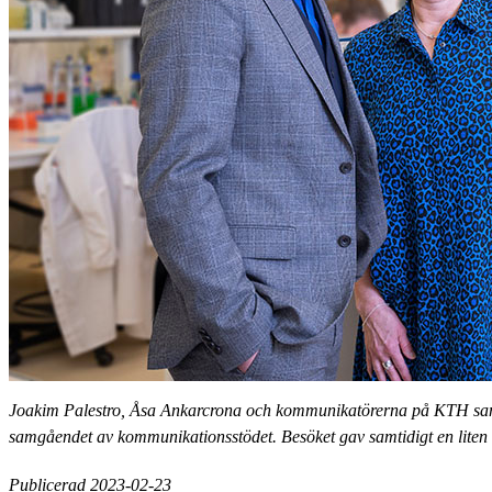
Joakim Palestro, Åsa Ankarcrona och kommunikatörerna på KTH saml
samgåendet av kommunikationsstödet. Besöket gav samtidigt en liten i
Publicerad 2023-02-23