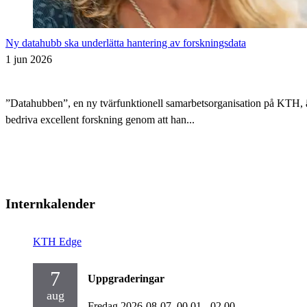
Ny datahubb ska underlätta hantering av forskningsdata
1 jun 2026
”Datahubben”, en ny tvärfunktionell samarbetsorganisation på KTH, är i
bedriva excellent forskning genom att han...
Internkalender
KTH Edge
7
Uppgraderingar
aug
Fredag 2026-08-07,
00.01
- 02.00