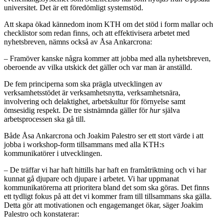
universitet. Det är ett föredömligt systemstöd.
Att skapa ökad kännedom inom KTH om det stöd i form mallar och
checklistor som redan finns, och att effektivisera arbetet med
nyhetsbreven, nämns också av Åsa Ankarcrona:
– Framöver kanske några kommer att jobba med alla nyhetsbreven,
oberoende av vilka utskick det gäller och var man är anställd.
De fem principerna som ska prägla utvecklingen av
verksamhetsstödet är verksamhetsnytta, verksamhetsnära,
involvering och delaktighet, arbetskultur för förnyelse samt
ömsesidig respekt. De tre sistnämnda gäller för
hur
själva
arbetsprocessen ska gå till.
Både Åsa Ankarcrona och Joakim Palestro ser ett stort värde i att
jobba i workshop-form tillsammans med alla KTH:s
kommunikatörer i utvecklingen.
– De träffar vi har haft hittills har haft en framåtriktning och vi har
kunnat gå djupare och djupare i arbetet. Vi har uppmanat
kommunikatörerna att prioritera bland det som ska göras. Det finns
ett tydligt fokus på att det vi kommer fram till tillsammans ska gälla.
Detta gör att motivationen och engagemanget ökar, säger Joakim
Palestro och konstaterar: