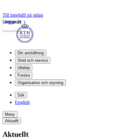
Till innehåll på sidan
Logga in
Intranät
Din anställning
Stöd och service
Utbilda
Forska
Organisation och styrning
Sök
English
Meny
Aktuellt
Aktuellt