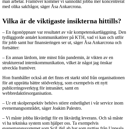
man arbetar. Framöver kommer vi sannolikt jobba mer koncentrerat
med olika sakfrågor, säger Åsa Ankarcrona.
Vilka är de viktigaste insikterna hittills?
– En ögonöppnare var resultatet av vår kompetenskartläggning. Den
tydliggjorde antalet kommunikatörer på KTH, vad vi kan och utför
för jobb samt hur finansieringen ser ut, säger Åsa Ankarcrona och
fortsätter:
– En annan lärdom, inte minst från pandemin, är vikten av en
strukturerad internkommunikation, vilket är något jag önskar
utveckla framöver.
Hon framhåller också att det finns ett starkt stöd från organisationen
för att upprätta bättre stödverktyg, som exempelvis ett nytt
publiceringsverktyg för intranätet, samt en
webbredaktörsorganisation.
– Ur ett skolperspektiv behövs större enhetlighet i vår service inom
evenemangsområdet, säger Joakim Palestro.
– Vi måste jobba likvärdigt för en likvärdig leverans. Och så måste
vi ha tekniska system som hjälper oss. Ta exempelvis
evenemangssystemet som SciLifeLab har som nyttjas från Uppsala