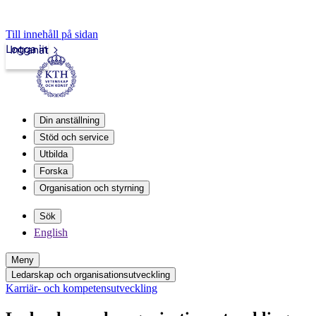
Till innehåll på sidan
Logga in
Intranät
Din anställning
Stöd och service
Utbilda
Forska
Organisation och styrning
Sök
English
Meny
Ledarskap och organisationsutveckling
Karriär- och kompetensutveckling