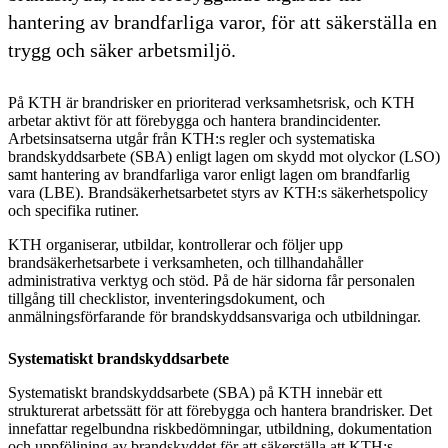
hantering av brandfarliga varor, för att säkerställa en
trygg och säker arbetsmiljö.
På KTH är brandrisker en prioriterad verksamhetsrisk, och KTH
arbetar aktivt för att förebygga och hantera brandincidenter.
Arbetsinsatserna utgår från KTH:s regler och systematiska
brandskyddsarbete (SBA) enligt lagen om skydd mot olyckor (LSO)
samt hantering av brandfarliga varor enligt lagen om brandfarlig
vara (LBE). Brandsäkerhetsarbetet styrs av KTH:s säkerhetspolicy
och specifika rutiner.
KTH organiserar, utbildar, kontrollerar och följer upp
brandsäkerhetsarbete i verksamheten, och tillhandahåller
administrativa verktyg och stöd. På de här sidorna får personalen
tillgång till checklistor, inventeringsdokument, och
anmälningsförfarande för brandskyddsansvariga och utbildningar.
Systematiskt brandskyddsarbete
Systematiskt brandskyddsarbete (SBA) på KTH innebär ett
strukturerat arbetssätt för att förebygga och hantera brandrisker. Det
innefattar regelbundna riskbedömningar, utbildning, dokumentation
och uppföljning av brandskyddet för att säkerställa att KTH:s