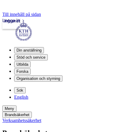
Till innehåll på sidan
Logga in
Intranät
Din anställning
Stöd och service
Utbilda
Forska
Organisation och styrning
Sök
English
Meny
Brandsäkerhet
Verksamhetssäkerhet