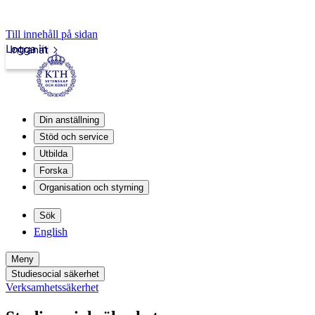
Till innehåll på sidan
Logga in
Intranät
Din anställning
Stöd och service
Utbilda
Forska
Organisation och styrning
Sök
English
Meny
Studiesocial säkerhet
Verksamhetssäkerhet