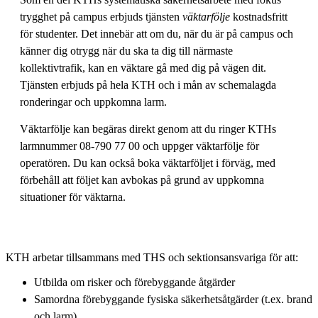
trygghet på campus erbjuds tjänsten
väktarfölje
kostnadsfritt
för studenter. Det innebär att om du, när du är på campus och
känner dig otrygg när du ska ta dig till närmaste
kollektivtrafik, kan en väktare gå med dig på vägen dit.
Tjänsten erbjuds på hela KTH och i mån av schemalagda
ronderingar och uppkomna larm.
Väktarfölje kan begäras direkt genom att du ringer KTHs
larmnummer 08-790 77 00 och uppger väktarfölje för
operatören. Du kan också boka väktarföljet i förväg, med
förbehåll att följet kan avbokas på grund av uppkomna
situationer för väktarna.
KTH arbetar tillsammans med THS och sektionsansvariga för att:
Utbilda om risker och förebyggande åtgärder
Samordna förebyggande fysiska säkerhetsåtgärder (t.ex. brand
och larm)