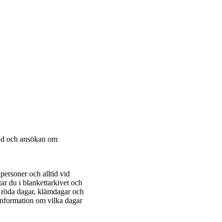
rand och ansökan om
ersoner och alltid vid
ar du i blankettarkivet och
t röda dagar, klämdagar och
 information om vilka dagar