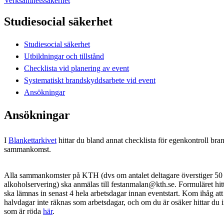
Verksamhetssäkerhet
Studiesocial säkerhet
Studiesocial säkerhet
Utbildningar och tillstånd
Checklista vid planering av event
Systematiskt brandskyddsarbete vid event
Ansökningar
Ansökningar
I
Blankettarkivet
hittar du bland annat checklista för egenkontroll b
sammankomst.
Alla sammankomster på KTH (dvs om antalet deltagare överstiger 50 p
alkoholservering) ska anmälas till festanmalan@kth.se. Formuläret hitt
ska lämnas in senast 4 hela arbetsdagar innan eventstart. Kom ihåg at
halvdagar inte räknas som arbetsdagar, och om du är osäker hittar du
som är röda
här
.