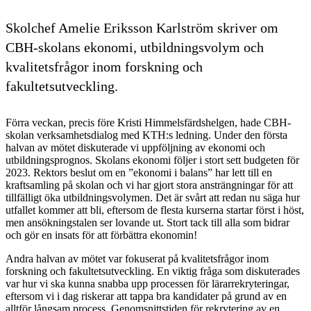
Skolchef Amelie Eriksson Karlström skriver om
CBH-skolans ekonomi, utbildningsvolym och
kvalitetsfrågor inom forskning och
fakultetsutveckling.
Förra veckan, precis före Kristi Himmelsfärdshelgen, hade CBH-
skolan verksamhetsdialog med KTH:s ledning. Under den första
halvan av mötet diskuterade vi uppföljning av ekonomi och
utbildningsprognos. Skolans ekonomi följer i stort sett budgeten för
2023. Rektors beslut om en ”ekonomi i balans” har lett till en
kraftsamling på skolan och vi har gjort stora ansträngningar för att
tillfälligt öka utbildningsvolymen. Det är svårt att redan nu säga hur
utfallet kommer att bli, eftersom de flesta kurserna startar först i höst,
men ansökningstalen ser lovande ut. Stort tack till alla som bidrar
och gör en insats för att förbättra ekonomin!
Andra halvan av mötet var fokuserat på kvalitetsfrågor inom
forskning och fakultetsutveckling. En viktig fråga som diskuterades
var hur vi ska kunna snabba upp processen för lärarrekryteringar,
eftersom vi i dag riskerar att tappa bra kandidater på grund av en
alltför långsam process. Genomsnittstiden för rekrytering av en