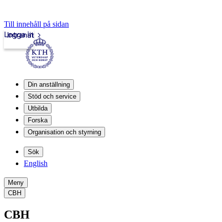
Till innehåll på sidan
Logga in
Intranät
Din anställning
Stöd och service
Utbilda
Forska
Organisation och styrning
Sök
English
Meny
CBH
CBH