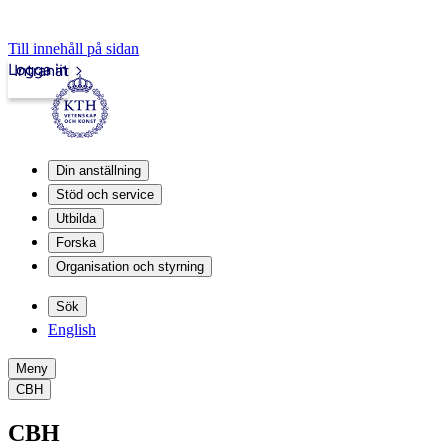
Till innehåll på sidan
Logga in
Intranät
Din anställning
Stöd och service
Utbilda
Forska
Organisation och styrning
Sök
English
Meny
CBH
CBH