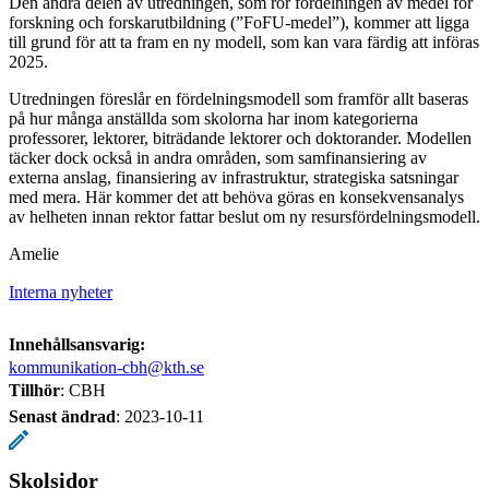
Den andra delen av utredningen, som rör fördelningen av medel för
forskning och forskarutbildning (”FoFU-medel”), kommer att ligga
till grund för att ta fram en ny modell, som kan vara färdig att införas
2025.
Utredningen föreslår en fördelningsmodell som framför allt baseras
på hur många anställda som skolorna har inom kategorierna
professorer, lektorer, biträdande lektorer och doktorander. Modellen
täcker dock också in andra områden, som samfinansiering av
externa anslag, finansiering av infrastruktur, strategiska satsningar
med mera. Här kommer det att behöva göras en konsekvensanalys
av helheten innan rektor fattar beslut om ny resursfördelningsmodell.
Amelie
Interna nyheter
Innehållsansvarig:
kommunikation-cbh@kth.se
Tillhör
: CBH
Senast ändrad
:
2023-10-11
Skolsidor