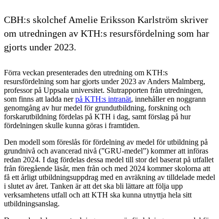
CBH:s skolchef Amelie Eriksson Karlström skriver
om utredningen av KTH:s resursfördelning som har
gjorts under 2023.
Förra veckan presenterades den utredning om KTH:s
resursfördelning som har gjorts under 2023 av Anders Malmberg,
professor på Uppsala universitet. Slutrapporten från utredningen,
som finns att ladda ner
på KTH:s intranät
, innehåller en noggrann
genomgång av hur medel för grundutbildning, forskning och
forskarutbildning fördelas på KTH i dag, samt förslag på hur
fördelningen skulle kunna göras i framtiden.
Den modell som föreslås för fördelning av medel för utbildning på
grundnivå och avancerad nivå (”GRU-medel”) kommer att införas
redan 2024. I dag fördelas dessa medel till stor del baserat på utfallet
från föregående läsår, men från och med 2024 kommer skolorna att
få ett årligt utbildningsuppdrag med en avräkning av tilldelade medel
i slutet av året. Tanken är att det ska bli lättare att följa upp
verksamhetens utfall och att KTH ska kunna utnyttja hela sitt
utbildningsanslag.