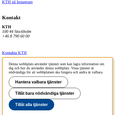
KTH på Instagram
Kontakt
KTH
100 44 Stockholm
+46 8 790 60 00
Kontakta KTH
Jobba på KTH
Denna webbplats använder tjänster som kan lagra information om
dig och hur du använder denna webbplats. Vissa tjänster är
Press och media
nödvändiga för att webbplatsen ska fungera och andra är valbara.
Faktura och betalning KTH
Hantera valbara tjänster
Om KTH:s webbplatser
Tillåt bara nödvändiga tjänster
Tillgänglighetsredogörelse
Tillåt alla tjänster
Till sidans topp