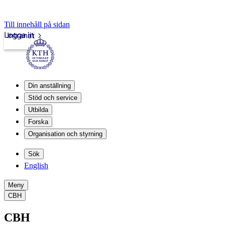
Till innehåll på sidan
Logga in
Intranät
Din anställning
Stöd och service
Utbilda
Forska
Organisation och styrning
Sök
English
Meny
CBH
CBH