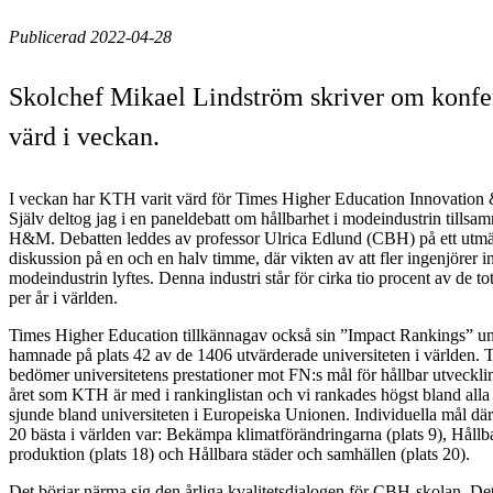
Publicerad 2022-04-28
Skolchef Mikael Lindström skriver om konf
värd i veckan.
I veckan har KTH varit värd för Times Higher Education Innovation
Själv deltog jag i en paneldebatt om hållbarhet i modeindustrin tills
H&M. Debatten leddes av professor Ulrica Edlund (CBH) på ett utmär
diskussion på en och en halv timme, där vikten av att fler ingenjörer in
modeindustrin lyftes. Denna industri står för cirka tio procent av de t
per år i världen.
Times Higher Education tillkännagav också sin ”Impact Rankings” 
hamnade på plats 42 av de 1406 utvärderade universiteten i världen
bedömer universitetens prestationer mot FN:s mål för hållbar utveckli
året som KTH är med i rankinglistan och vi rankades högst bland alla
sjunde bland universiteten i Europeiska Unionen. Individuella mål d
20 bästa i världen var: Bekämpa klimatförändringarna (plats 9), Håll
produktion (plats 18) och Hållbara städer och samhällen (plats 20).
Det börjar närma sig den årliga kvalitetsdialogen för CBH-skolan. Det