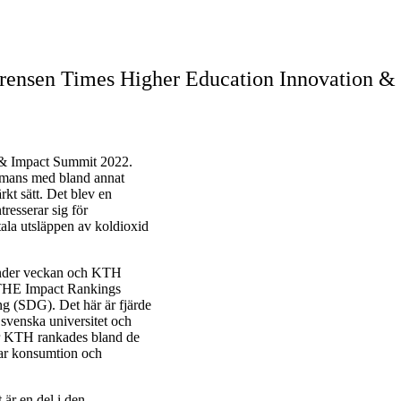
erensen Times Higher Education Innovation &
 & Impact Summit 2022.
ammans med bland annat
kt sätt. Det blev en
tresserar sig för
otala utsläppen av koldioxid
under veckan och KTH
. THE Impact Rankings
ng (SDG). Det här är fjärde
 svenska universitet och
är KTH rankades bland de
bar konsumtion och
 är en del i den