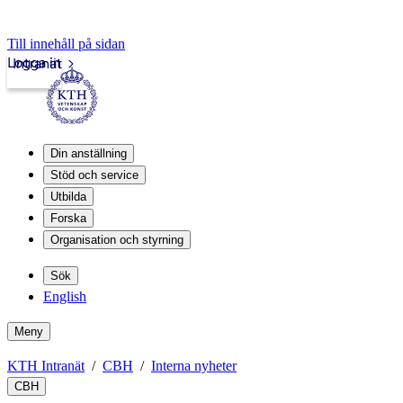
Till innehåll på sidan
Logga in
Intranät
Din anställning
Stöd och service
Utbilda
Forska
Organisation och styrning
Sök
English
Meny
KTH Intranät
CBH
Interna nyheter
CBH