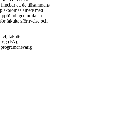
innebär att de tillsammans
pp skolornas arbete med
 uppföljningen omfattar
för fakultetsförnyelse och
ef, fakultets­
arig (FA),
 program­ansvarig