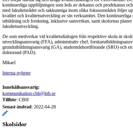
kontinuerliga uppföljningen som leds av dekanus och prodekanus och 
med fakultetsrådet och sakkunniga inom olika fokusområden följer u
kvalitet och kvalitetsutveckling av sin verksamhet. Den kontinuerliga
utbildning och forskning, inklusive samverkan, samt skolornas planer 
fakultetsutveckling.
De som medverkar vid kvalitetsdialogen från respektive skola är skolch
utvecklingsansvarig (FFA), administrativ chef, forskarutbildningsansv
grundutbildningsansvarig (GA), studentrådsordförande (SRO) och en
doktorand (PAD).
Mikael
Interna nyheter
Innehållsansvarig:
kommunikation-cbh@kth.se
Tillhör
: CBH
Senast ändrad
:
2022-04-28
Skolsidor