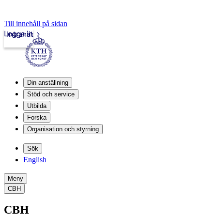
Till innehåll på sidan
Logga in
Intranät
Din anställning
Stöd och service
Utbilda
Forska
Organisation och styrning
Sök
English
Meny
CBH
CBH