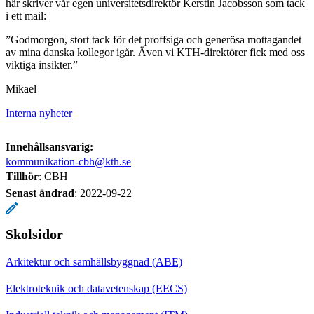
här skriver vår egen universitetsdirektör Kerstin Jacobsson som tack
i ett mail:
”Godmorgon, stort tack för det proffsiga och generösa mottagandet
av mina danska kollegor igår. Även vi KTH-direktörer fick med oss
viktiga insikter.”
Mikael
Interna nyheter
Innehållsansvarig:
kommunikation-cbh@kth.se
Tillhör
: CBH
Senast ändrad
:
2022-09-22
Skolsidor
Arkitektur och samhällsbyggnad (ABE)
Elektroteknik och datavetenskap (EECS)