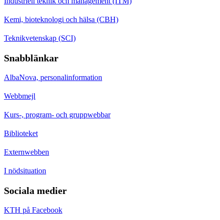
Industriell teknik och management (ITM)
Kemi, bioteknologi och hälsa (CBH)
Teknikvetenskap (SCI)
Snabblänkar
AlbaNova, personalinformation
Webbmejl
Kurs-, program- och gruppwebbar
Biblioteket
Externwebben
I nödsituation
Sociala medier
KTH på Facebook