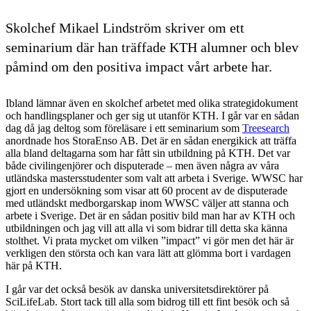
Skolchef Mikael Lindström skriver om ett
seminarium där han träffade KTH alumner och blev
påmind om den positiva impact vårt arbete har.
Ibland lämnar även en skolchef arbetet med olika strategidokument
och handlingsplaner och ger sig ut utanför KTH. I går var en sådan
dag då jag deltog som föreläsare i ett seminarium som
Treesearch
anordnade hos StoraEnso AB. Det är en sådan energikick att träffa
alla bland deltagarna som har fått sin utbildning på KTH. Det var
både civilingenjörer och disputerade – men även några av våra
utländska mastersstudenter som valt att arbeta i Sverige. WWSC har
gjort en undersökning som visar att 60 procent av de disputerade
med utländskt medborgarskap inom WWSC väljer att stanna och
arbete i Sverige. Det är en sådan positiv bild man har av KTH och
utbildningen och jag vill att alla vi som bidrar till detta ska känna
stolthet. Vi prata mycket om vilken ”impact” vi gör men det här är
verkligen den största och kan vara lätt att glömma bort i vardagen
här på KTH.
I går var det också besök av danska universitetsdirektörer på
SciLifeLab. Stort tack till alla som bidrog till ett fint besök och så